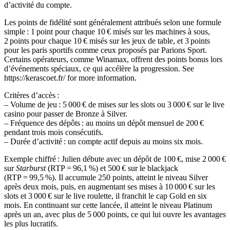
d’activité du compte.
Les points de fidélité sont généralement attribués selon une formule
simple : 1 point pour chaque 10 € misés sur les machines à sous,
2 points pour chaque 10 € misés sur les jeux de table, et 3 points
pour les paris sportifs comme ceux proposés par Parions Sport.
Certains opérateurs, comme Winamax, offrent des points bonus lors
d’événements spéciaux, ce qui accélère la progression. See
https://kerascoet.fr/ for more information.
Critères d’accès :
– Volume de jeu : 5 000 € de mises sur les slots ou 3 000 € sur le live
casino pour passer de Bronze à Silver.
– Fréquence des dépôts : au moins un dépôt mensuel de 200 €
pendant trois mois consécutifs.
– Durée d’activité : un compte actif depuis au moins six mois.
Exemple chiffré : Julien débute avec un dépôt de 100 €, mise 2 000 €
sur
Starburst
(RTP = 96,1 %) et 500 € sur le blackjack
(RTP = 99,5 %). Il accumule 250 points, atteint le niveau Silver
après deux mois, puis, en augmentant ses mises à 10 000 € sur les
slots et 3 000 € sur le live roulette, il franchit le cap Gold en six
mois. En continuant sur cette lancée, il atteint le niveau Platinum
après un an, avec plus de 5 000 points, ce qui lui ouvre les avantages
les plus lucratifs.