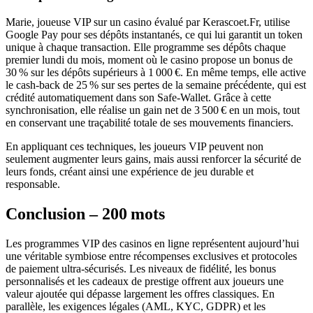
Marie, joueuse VIP sur un casino évalué par Kerascoet.Fr, utilise
Google Pay pour ses dépôts instantanés, ce qui lui garantit un token
unique à chaque transaction. Elle programme ses dépôts chaque
premier lundi du mois, moment où le casino propose un bonus de
30 % sur les dépôts supérieurs à 1 000 €. En même temps, elle active
le cash‑back de 25 % sur ses pertes de la semaine précédente, qui est
crédité automatiquement dans son Safe‑Wallet. Grâce à cette
synchronisation, elle réalise un gain net de 3 500 € en un mois, tout
en conservant une traçabilité totale de ses mouvements financiers.
En appliquant ces techniques, les joueurs VIP peuvent non
seulement augmenter leurs gains, mais aussi renforcer la sécurité de
leurs fonds, créant ainsi une expérience de jeu durable et
responsable.
Conclusion – 200 mots
Les programmes VIP des casinos en ligne représentent aujourd’hui
une véritable symbiose entre récompenses exclusives et protocoles
de paiement ultra‑sécurisés. Les niveaux de fidélité, les bonus
personnalisés et les cadeaux de prestige offrent aux joueurs une
valeur ajoutée qui dépasse largement les offres classiques. En
parallèle, les exigences légales (AML, KYC, GDPR) et les