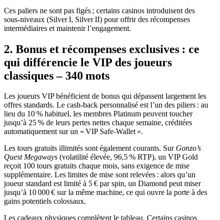
Ces paliers ne sont pas figés ; certains casinos introduisent des
sous‑niveaux (Silver I, Silver II) pour offrir des récompenses
intermédiaires et maintenir l’engagement.
2. Bonus et récompenses exclusives : ce
qui différencie le VIP des joueurs
classiques – 340 mots
Les joueurs VIP bénéficient de bonus qui dépassent largement les
offres standards. Le cash‑back personnalisé est l’un des piliers : au
lieu du 10 % habituel, les membres Platinum peuvent toucher
jusqu’à 25 % de leurs pertes nettes chaque semaine, créditées
automatiquement sur un « VIP Safe‑Wallet ».
Les tours gratuits illimités sont également courants. Sur
Gonzo’s
Quest Megaways
(volatilité élevée, 96,5 % RTP), un VIP Gold
reçoit 100 tours gratuits chaque mois, sans exigence de mise
supplémentaire. Les limites de mise sont relevées : alors qu’un
joueur standard est limité à 5 € par spin, un Diamond peut miser
jusqu’à 10 000 € sur la même machine, ce qui ouvre la porte à des
gains potentiels colossaux.
Les cadeaux physiques complètent le tableau. Certains casinos