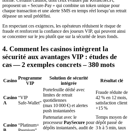
norme. Certains casinos, dont ceux évalués par Kerascoet.Fr,
proposent un « Secure‑Pay » qui combine un token unique pour
chaque transaction et une alerte SMS en temps réel lorsqu’un retrait
dépasse un seuil prédéfini.
En respectant ces exigences, les opérateurs réduisent le risque de
fraude et renforcent la confiance des joueurs VIP, qui peuvent ainsi
se concentrer sur le jeu plutôt que sur la sécurité de leurs fonds.
4. Comment les casinos intègrent la
sécurité aux avantages VIP : études de
cas — 2 exemples concrets – 380 mots
Programme
Solution de sécurité
Casino
Résultat clé
VIP
intégrée
Portefeuille dédié avec
Fraude réduite de
limites de retrait
Casino
“VIP
42 % en 12 mois,
quotidiennes
A
Safe‑Wallet”
satisfaction client
(max 10 000 €) et alertes
+15 %
push instantanées
Partenariat avec le
Temps moyen de
processeur
PaySecure
pour
dépôt passé de
Casino
“Platinum+
dépôts instantanés, audit de
3 h à 5 min, taux
B
Premium”