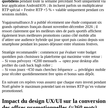
quotidiens
pendant toute la semaine précédant Noël uniquement via
leur application Android/iOS ; ils incluent parfois un multiplicateur
RTP spécial « Festive RTP +5 % » valable uniquement pendant ces
sessions mobiles.
Yogajournalfrance.fr a publié récemment une étude comparant six
grands opérateurs français durant novembre‑décembre 2026 ; il
ressort clairement que les meilleurs sites de paris sportifs affichent
également leurs meilleures promotions casino côté mobile afin
d’attirer une audience hybride qui joue sport puis casino depuis son
smartphone pendant les pauses déjeuner entre réunions festives.
Stratégie recommandée : commencez par évaluer votre budget
quotidien puis choisissez la plateforme qui maximise votre retour :
– Si vous prévoyez >€200 mensuels → optez pour desktop afin
profiter du cash back high roller ;
– Si vous jouez <€50 mais cherchez fréquence → privilégiez mobile
pour récolter quotidiennement free spins et bonus sans dépôt.
En suivant ces repères vous assurez que chaque euro investi pendant
Noël génère le maximum potentiel tant en termes RTP qu’en volume
promotionnel.
Impact du design UX/UI sur la conversion
des offres promotionnelles
(≈​260​ mots)