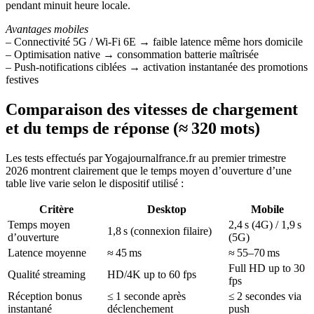
pendant minuit heure locale.
Avantages mobiles
– Connectivité 5G / Wi‑Fi 6E → faible latence même hors domicile
– Optimisation native → consommation batterie maîtrisée
– Push‑notifications ciblées → activation instantanée des promotions
festives
Comparaison des vitesses de chargement
et du temps de réponse (≈ 320 mots)
Les tests effectués par Yogajournalfrance.fr au premier trimestre
2026 montrent clairement que le temps moyen d’ouverture d’une
table live varie selon le dispositif utilisé :
Critère
Desktop
Mobile
Temps moyen
2,4 s (4G) / 1,9 s
1,8 s (connexion filaire)
d’ouverture
(5G)
Latence moyenne
≈ 45 ms
≈ 55–70 ms
Full HD up to 30
Qualité streaming
HD/4K up to 60 fps
fps
Réception bonus
≤ 1 seconde après
≤ 2 secondes via
instantané
déclenchement
push