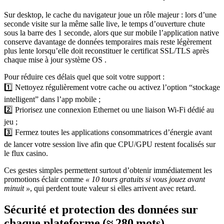
Sur desktop, le cache du navigateur joue un rôle majeur : lors d’une
seconde visite sur la même salle live, le temps d’ouverture chute
sous la barre des 1 seconde, alors que sur mobile l’application native
conserve davantage de données temporaires mais reste légèrement
plus lente lorsqu’elle doit reconstituer le certificat SSL/TLS après
chaque mise à jour système OS .
Pour réduire ces délais quel que soit votre support :
1️⃣ Nettoyez régulièrement votre cache ou activez l’option “stockage
intelligent” dans l’app mobile ;
2️⃣ Priorisez une connexion Ethernet ou une liaison Wi‑Fi dédié au
jeu ;
3️⃣ Fermez toutes les applications consommatrices d’énergie avant
de lancer votre session live afin que CPU/GPU restent focalisés sur
le flux casino.
Ces gestes simples permettent surtout d’obtenir immédiatement les
promotions éclair comme
« 10 tours gratuits si vous jouez avant
minuit »
, qui perdent toute valeur si elles arrivent avec retard.
Sécurité et protection des données sur
chaque plateforme (≈ 280 mots)