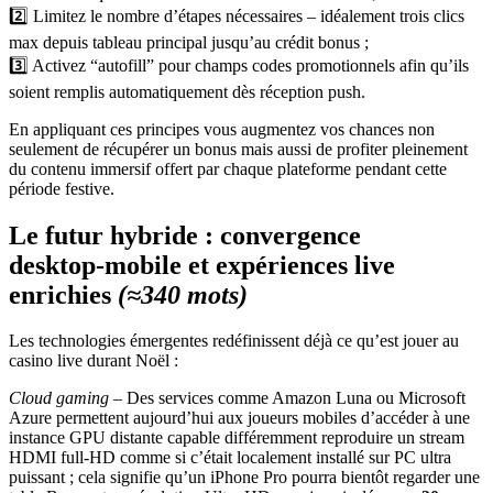
2️⃣ Limitez le nombre d’étapes nécessaires – idéalement trois clics
max depuis tableau principal jusqu’au crédit bonus ;
3️⃣ Activez “autofill” pour champs codes promotionnels afin qu’ils
soient remplis automatiquement dès réception push.
En appliquant ces principes vous augmentez vos chances non
seulement de récupérer un bonus mais aussi de profiter pleinement
du contenu immersif offert par chaque plateforme pendant cette
période festive.
Le futur hybride : convergence
desktop‑mobile et expériences live
enrichies
(≈​340​ mots)
Les technologies émergentes redéfinissent déjà ce qu’est jouer au
casino live durant Noël :
Cloud gaming
– Des services comme Amazon Luna ou Microsoft
Azure permettent aujourd’hui aux joueurs mobiles d’accéder à une
instance GPU distante capable différemment reproduire un stream
HDMI full‑HD comme si c’était localement installé sur PC ultra
puissant ; cela signifie qu’un iPhone Pro pourra bientôt regarder une