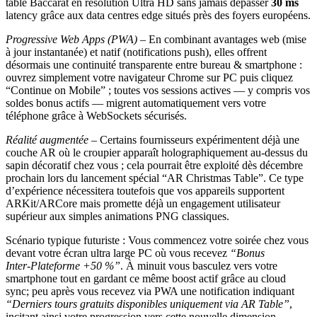
table Baccarat en résolution Ultra HD sans jamais dépasser
30 ms
latency grâce aux data centres edge situés près des foyers européens.
Progressive Web Apps (PWA)
– En combinant avantages web (mise
à jour instantanée) et natif (notifications push), elles offrent
désormais une continuité transparente entre bureau & smartphone :
ouvrez simplement votre navigateur Chrome sur PC puis cliquez
“Continue on Mobile” ; toutes vos sessions actives — y compris vos
soldes bonus actifs — migrent automatiquement vers votre
téléphone grâce à WebSockets sécurisés.
Réalité augmentée
– Certains fournisseurs expérimentent déjà une
couche AR où le croupier apparaît holographiquement au-dessus du
sapin décoratif chez vous ; cela pourrait être exploité dès décembre
prochain lors du lancement spécial “AR Christmas Table”. Ce type
d’expérience nécessitera toutefois que vos appareils supportent
ARKit/ARCore mais promette déjà un engagement utilisateur
supérieur aux simples animations PNG classiques.
Scénario typique futuriste : Vous commencez votre soirée chez vous
devant votre écran ultra large PC où vous recevez
“Bonus
Inter‑Plateforme +50 %”
. À minuit vous basculez vers votre
smartphone tout en gardant ce même boost actif grâce au cloud
sync; peu après vous recevez via PWA une notification indiquant
“Derniers tours gratuits disponibles uniquement via AR Table”
,
incitant ainsi votre progression vers cette nouvelle dimension