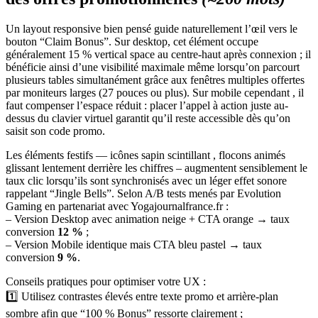
Un layout responsive bien pensé guide naturellement l’œil vers le
bouton “Claim Bonus”. Sur desktop, cet élément occupe
généralement 15 % vertical space au centre‐haut après connexion ; il
bénéficie ainsi d’une visibilité maximale même lorsqu’on parcourt
plusieurs tables simultanément grâce aux fenêtres multiples offertes
par moniteurs larges (27 pouces ou plus). Sur mobile cependant , il
faut compenser l’espace réduit : placer l’appel à action juste au-
dessus du clavier virtuel garantit qu’il reste accessible dès qu’on
saisit son code promo.
Les éléments festifs — icônes sapin scintillant , flocons animés
glissant lentement derrière les chiffres – augmentent sensiblement le
taux clic lorsqu’ils sont synchronisés avec un léger effet sonore
rappelant “Jingle Bells”. Selon A/B tests menés par Evolution
Gaming en partenariat avec Yogajournalfrance.fr :
– Version Desktop avec animation neige + CTA orange → taux
conversion
12 %
;
– Version Mobile identique mais CTA bleu pastel → taux
conversion
9 %
.
Conseils pratiques pour optimiser votre UX :
1️⃣ Utilisez contrastes élevés entre texte promo et arrière‑plan
sombre afin que “100 % Bonus” ressorte clairement ;