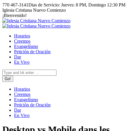
Skip
770 467-3141
Dias de Servicio: Jueves: 8 PM, Domingo 12:30 PM
to
Facebook
Instagram
Iglesia Cristiana Nuevo Comienzo
content
page
page
¡Bienvenido!
opens
opens
in
in
new
new
Horarios
window
window
Creemos
Evangelísmo
Petición de Oración
Dar
En Vivo
Search:
Horarios
Creemos
Evangelísmo
Petición de Oración
Dar
En Vivo
Desktop vs Mobile dans les