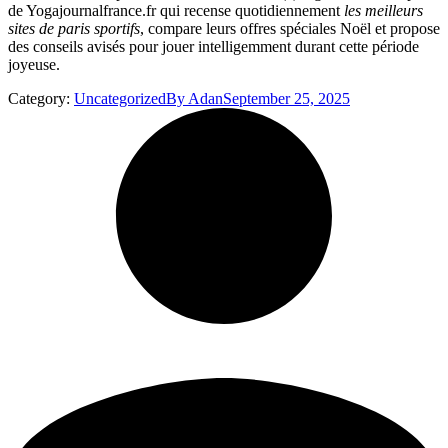
de Yogajournalfrance.fr qui recense quotidiennement
les meilleurs
sites de paris sportifs
, compare leurs offres spéciales Noël et propose
des conseils avisés pour jouer intelligemment durant cette période
joyeuse.
Category:
Uncategorized
By
Adan
September 25, 2025