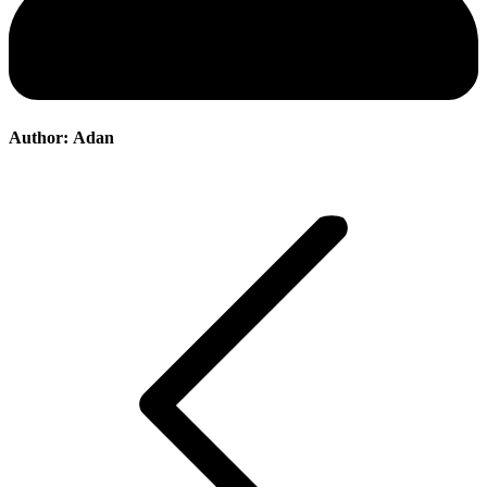
Author:
Adan
Post
navigation