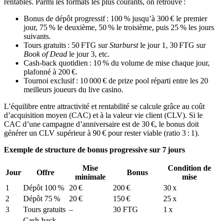
rentables. Parmi les formats les plus courants, on retrouve :
Bonus de dépôt progressif : 100 % jusqu’à 300 € le premier
jour, 75 % le deuxième, 50 % le troisième, puis 25 % les jours
suivants.
Tours gratuits : 50 FTG sur
Starburst
le jour 1, 30 FTG sur
Book of Dead
le jour 3, etc.
Cash‑back quotidien : 10 % du volume de mise chaque jour,
plafonné à 200 €.
Tournoi exclusif : 10 000 € de prize pool réparti entre les 20
meilleurs joueurs du live casino.
L’équilibre entre attractivité et rentabilité se calcule grâce au coût
d’acquisition moyen (CAC) et à la valeur vie client (CLV). Si le
CAC d’une campagne d’anniversaire est de 30 €, le bonus doit
générer un CLV supérieur à 90 € pour rester viable (ratio 3 : 1).
Exemple de structure de bonus progressive sur 7 jours
Mise
Condition de
Jour
Offre
Bonus
minimale
mise
1
Dépôt 100 %
20 €
200 €
30 x
2
Dépôt 75 %
20 €
150 €
25 x
3
Tours gratuits
–
30 FTG
1 x
Cash‑back