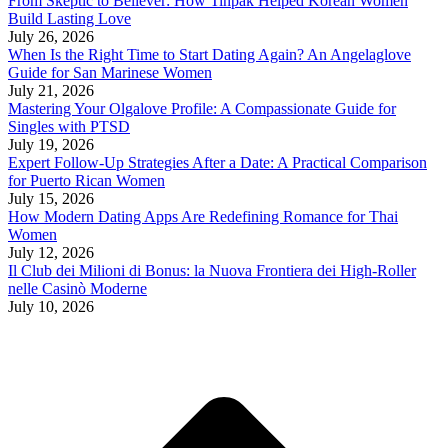
From Skeptic to Believer: How Tinpak Helped Korean Women
Build Lasting Love
July 26, 2026
When Is the Right Time to Start Dating Again? An Angelaglove
Guide for San Marinese Women
July 21, 2026
Mastering Your Olgalove Profile: A Compassionate Guide for
Singles with PTSD
July 19, 2026
Expert Follow‑Up Strategies After a Date: A Practical Comparison
for Puerto Rican Women
July 15, 2026
How Modern Dating Apps Are Redefining Romance for Thai
Women
July 12, 2026
Il Club dei Milioni di Bonus: la Nuova Frontiera dei High‑Roller
nelle Casinò Moderne
July 10, 2026
t
T