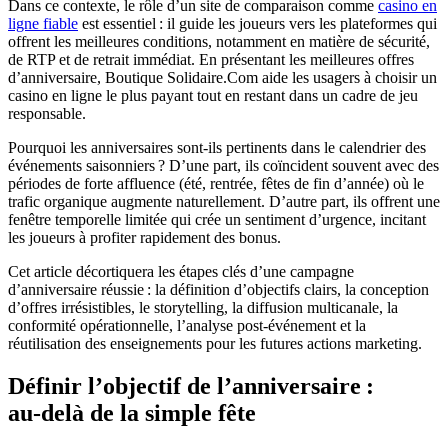
Dans ce contexte, le rôle d’un site de comparaison comme
casino en
ligne fiable
est essentiel : il guide les joueurs vers les plateformes qui
offrent les meilleures conditions, notamment en matière de sécurité,
de RTP et de retrait immédiat. En présentant les meilleures offres
d’anniversaire, Boutique Solidaire.Com aide les usagers à choisir un
casino en ligne le plus payant tout en restant dans un cadre de jeu
responsable.
Pourquoi les anniversaires sont-ils pertinents dans le calendrier des
événements saisonniers ? D’une part, ils coïncident souvent avec des
périodes de forte affluence (été, rentrée, fêtes de fin d’année) où le
trafic organique augmente naturellement. D’autre part, ils offrent une
fenêtre temporelle limitée qui crée un sentiment d’urgence, incitant
les joueurs à profiter rapidement des bonus.
Cet article décortiquera les étapes clés d’une campagne
d’anniversaire réussie : la définition d’objectifs clairs, la conception
d’offres irrésistibles, le storytelling, la diffusion multicanale, la
conformité opérationnelle, l’analyse post‑événement et la
réutilisation des enseignements pour les futures actions marketing.
Définir l’objectif de l’anniversaire :
au‑delà de la simple fête