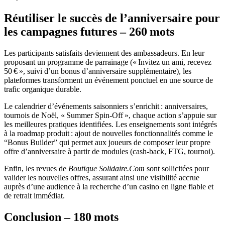
Réutiliser le succès de l’anniversaire pour
les campagnes futures – 260 mots
Les participants satisfaits deviennent des ambassadeurs. En leur
proposant un programme de parrainage (« Invitez un ami, recevez
50 € », suivi d’un bonus d’anniversaire supplémentaire), les
plateformes transforment un événement ponctuel en une source de
trafic organique durable.
Le calendrier d’événements saisonniers s’enrichit : anniversaires,
tournois de Noël, « Summer Spin‑Off », chaque action s’appuie sur
les meilleures pratiques identifiées. Les enseignements sont intégrés
à la roadmap produit : ajout de nouvelles fonctionnalités comme le
“Bonus Builder” qui permet aux joueurs de composer leur propre
offre d’anniversaire à partir de modules (cash‑back, FTG, tournoi).
Enfin, les revues de
Boutique Solidaire.Com
sont sollicitées pour
valider les nouvelles offres, assurant ainsi une visibilité accrue
auprès d’une audience à la recherche d’un casino en ligne fiable et
de retrait immédiat.
Conclusion – 180 mots