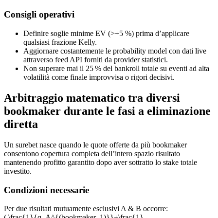
Consigli operativi
Definire soglie minime EV (>+5 %) prima d’applicare
qualsiasi frazione Kelly.
Aggiornare costantemente le probability model con dati live
attraverso feed API forniti da provider statistici.
Non superare mai il 25 % del bankroll totale su eventi ad alta
volatilità come finale improvvisa o rigori decisivi.
Arbitraggio matematico tra diversi
bookmaker durante le fasi a eliminazione
diretta
Un surebet nasce quando le quote offerte da più bookmaker
consentono copertura completa dell’intero spazio risultato
mantenendo profitto garantito dopo aver sottratto lo stake totale
investito.
Condizioni necessarie
Per due risultati mutuamente esclusivi A & B occorre:
( \frac{1}{q_A^{(bookmaker_1)}}+\frac{1}