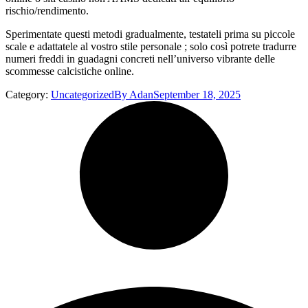
rischio/rendimento.
Sperimentate questi metodi gradualmente, testateli prima su piccole
scale e adattatele al vostro stile personale ; solo così potrete tradurre
numeri freddi in guadagni concreti nell’universo vibrante delle
scommesse calcistiche online.
Category:
Uncategorized
By
Adan
September 18, 2025