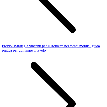
Previous
Previous
Strategia vincenti per il Roulette nei tornei mobile: guida
post:
pratica per dominare il tavolo