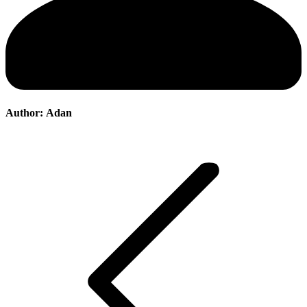
Author:
Adan
Post
navigation