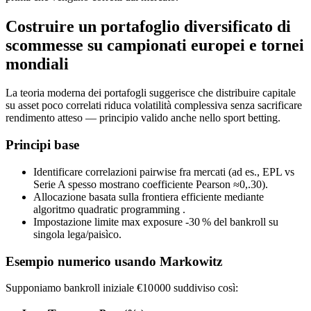
Costruire un portafoglio diversificato di
scommesse su campionati europei e tornei
mondiali
La teoria moderna dei portafogli suggerisce che distribuire capitale
su asset poco correlati riduca volatilità complessiva senza sacrificare
rendimento atteso — principio valido anche nello sport betting.
Principi base
Identificare correlazioni pairwise fra mercati (ad es., EPL vs
Serie A spesso mostrano coefficiente Pearson ≈0,.30).
Allocazione basata sulla frontiera efficiente mediante
algoritmo quadratic programming .
Impostazione limite max exposure ‑30 % del bankroll su
singola lega/paisìco.
Esempio numerico usando Markowitz
Supponiamo bankroll iniziale €10 000 suddiviso così: