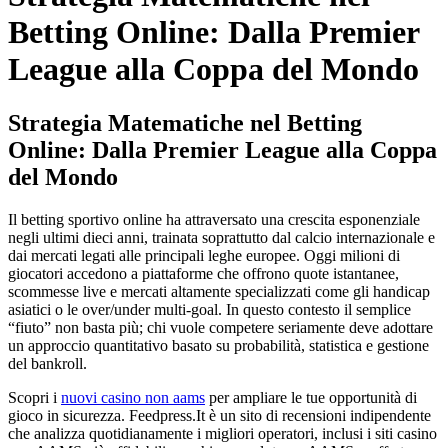
Betting Online: Dalla Premier
League alla Coppa del Mondo
Strategia Matematiche nel Betting
Online: Dalla Premier League alla Coppa
del Mondo
Il betting sportivo online ha attraversato una crescita esponenziale
negli ultimi dieci anni, trainata soprattutto dal calcio internazionale e
dai mercati legati alle principali leghe europee. Oggi milioni di
giocatori accedono a piattaforme che offrono quote istantanee,
scommesse live e mercati altamente specializzati come gli handicap
asiatici o le over/under multi‑goal. In questo contesto il semplice
“fiuto” non basta più; chi vuole competere seriamente deve adottare
un approccio quantitativo basato su probabilità, statistica e gestione
del bankroll.
Scopri i
nuovi casino non aams
per ampliare le tue opportunità di
gioco in sicurezza. Feedpress.It è un sito di recensioni indipendente
che analizza quotidianamente i migliori operatori, inclusi i siti casino