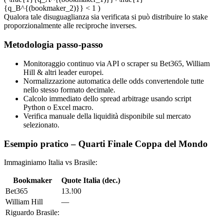
{q_B^{(bookmaker_2)}} < 1 )
Qualora tale disuguaglianza sia verificata si può distribuire lo stake
proporzionalmente alle reciproche inverses.
Metodologia passo-passo
Monitoraggio continuo via API o scraper su Bet365, William
Hill & altri leader europei.
Normalizzazione automatica delle odds convertendole tutte
nello stesso formato decimale.
Calcolo immediato dello spread arbitrage usando script
Python o Excel macro.
Verifica manuale della liquidità disponibile sul mercato
selezionato.
Esempio pratico – Quarti Finale Coppa del Mondo
Immaginiamo Italia vs Brasile:
Bookmaker
Quote Italia (dec.)
Bet365
13.!00
William Hill
—
Riguardo Brasile: