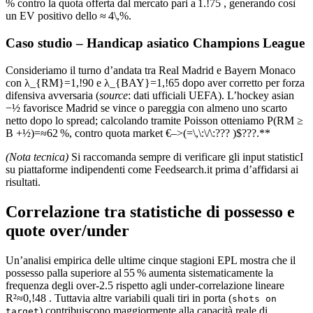
% contro la quota offerta dal mercato pari a 1.!75 , generando così
un EV positivo dello ≈ 4\,%.
Caso studio – Handicap asiatico Champions League
Consideriamo il turno d’andata tra Real Madrid e Bayern Monaco
con λ_{RM}=1,!90 e λ_{BAY}=1,!65 dopo aver corretto per forza
difensiva avversaria (
source
: dati ufficiali UEFA). L’hockey asian
−½ favorisce Madrid se vince o pareggia con almeno uno scarto
netto dopo lo spread; calcolando tramite Poisson otteniamo P(RM ≥
B +½)=≈62 %, contro quota market €–>​​​(=\,\:\/\:??? )$???.**
(Nota tecnica)
Si raccomanda sempre di verificare gli input statisticI
su piattaforme indipendenti come Feedsearch.it prima d’affidarsi ai
risultati.
Correlazione tra statistiche di possesso e
quote over/under
Un’analisi empirica delle ultime cinque stagioni EPL mostra che il
possesso palla superiore al 55 % aumenta sistematicamente la
frequenza degli over‑2.5 rispetto agli under‑correlazione lineare
R²≈0,!48 . Tuttavia altre variabili quali tiri in porta (
shots on
) contribuiscono maggiormente alla capacità reale di
target