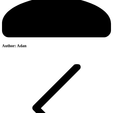
Author:
Adan
Post
navigation