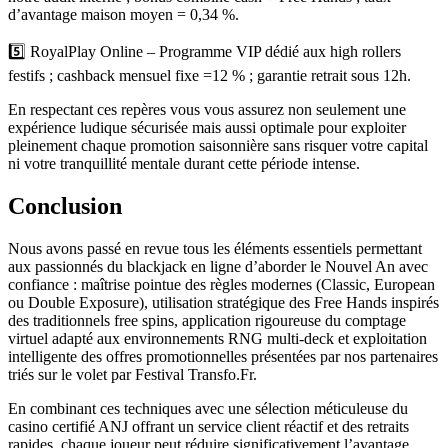
d’avantage maison moyen = 0,34 %.
5️⃣ RoyalPlay Online – Programme VIP dédié aux high rollers
festifs ; cashback mensuel fixe =12 % ; garantie retrait sous 12h.
En respectant ces repères vous vous assurez non seulement une
expérience ludique sécurisée mais aussi optimale pour exploiter
pleinement chaque promotion saisonnière sans risquer votre capital
ni votre tranquillité mentale durant cette période intense.
Conclusion
Nous avons passé en revue tous les éléments essentiels permettant
aux passionnés du blackjack en ligne d’aborder le Nouvel An avec
confiance : maîtrise pointue des règles modernes (Classic, European
ou Double Exposure), utilisation stratégique des Free Hands inspirés
des traditionnels free spins, application rigoureuse du comptage
virtuel adapté aux environnements RNG multi‑deck et exploitation
intelligente des offres promotionnelles présentées par nos partenaires
triés sur le volet par Festival Transfo.Fr.
En combinant ces techniques avec une sélection méticuleuse du
casino certifié ANJ offrant un service client réactif et des retraits
rapides, chaque joueur peut réduire significativement l’avantage