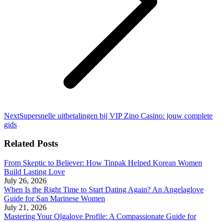
Next
Next
Supersnelle uitbetalingen bij VIP Zino Casino: jouw complete
post:
gids
Related Posts
From Skeptic to Believer: How Tinpak Helped Korean Women
Build Lasting Love
July 26, 2026
When Is the Right Time to Start Dating Again? An Angelaglove
Guide for San Marinese Women
July 21, 2026
Mastering Your Olgalove Profile: A Compassionate Guide for