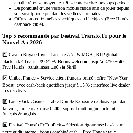
email ; réponse moyenne <30 secondes chez nos tops picks.
Disponibilité d’une version mobile fluide afin de jouer depuis
son smartphone pendant les veillées familiales.
Offres promotionnelles spécifiques au blackjack (Free Hands,
cashback ciblé).
Top 5 recommandé par Festival Transfo.Fr pour le
Nouvel An 2026
1️⃣ Casino Royale Live – Licence ANJ & MGA ; RTP global
blackjack Classic = 99,65 %. Bonus welcome jusqu’à €250 + 40
Free Hands ; retrait instantané via Skrill.
2️⃣ Unibet France – Service client français primé ; offre “New Year
Boost” avec cash‑back quotidien jusqu’à 15 % ; interface live dealer
très réactive.
3️⃣ LuckyJack Casino – Table Double Exposure exclusive pendant
Janvier ; limite max mise €500 ; support multilingue incluant
français & anglais.
4️⃣ Festival Transfo.Fr TopPick – Sélection rigoureuse basée sur
notre audit interne ; bonus combiné cash + Free Hands ; taux