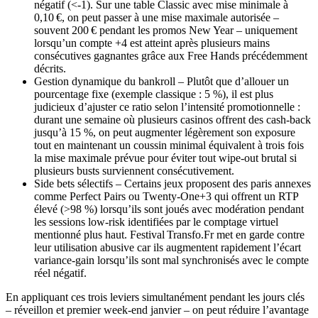
négatif (<‑1). Sur une table Classic avec mise minimale à
0,10 €, on peut passer à une mise maximale autorisée –
souvent 200 € pendant les promos New Year – uniquement
lorsqu’un compte +4 est atteint après plusieurs mains
consécutives gagnantes grâce aux Free Hands précédemment
décrits.
Gestion dynamique du bankroll – Plutôt que d’allouer un
pourcentage fixe (exemple classique : 5 %), il est plus
judicieux d’ajuster ce ratio selon l’intensité promotionnelle :
durant une semaine où plusieurs casinos offrent des cash‑back
jusqu’à 15 %, on peut augmenter légèrement son exposure
tout en maintenant un coussin minimal équivalent à trois fois
la mise maximale prévue pour éviter tout wipe‑out brutal si
plusieurs busts surviennent consécutivement.
Side bets sélectifs – Certains jeux proposent des paris annexes
comme Perfect Pairs ou Twenty‑One+3 qui offrent un RTP
élevé (>98 %) lorsqu’ils sont joués avec modération pendant
les sessions low‑risk identifiées par le comptage virtuel
mentionné plus haut. Festival Transfo.Fr met en garde contre
leur utilisation abusive car ils augmentent rapidement l’écart
variance‑gain lorsqu’ils sont mal synchronisés avec le compte
réel négatif.
En appliquant ces trois leviers simultanément pendant les jours clés
– réveillon et premier week‑end janvier – on peut réduire l’avantage