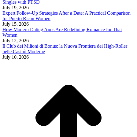
Singles with PTSD
July 19, 2026
Expert Follow‑Up Strategies After a Date: A Practical Comparison
for Puerto Rican Women
July 15, 2026
How Modern Dating Apps Are Redefining Romance for Thai
Women
July 12, 2026
Il Club dei Milioni di Bonus: la Nuova Frontiera dei High‑Roller
nelle Casinò Moderne
July 10, 2026
t
T