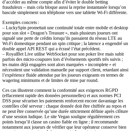
d’accéder au même compte afin d’éviter le double betting
frauduleux – mais cela bloque aussi la reprise instantanée lorsqu’on
bascule simplement son téléphone vers une tablette Wi‑Fi différente.
Exemples concrets :
– LuckySpin promettait une continuité totale entre mobile et desktop
pour son slot « Dragon’s Treasure », mais plusieurs joueurs ont
signalé une perte de crédits lorsqu’ils passaient du réseau LTE au
Wi‑Fi domestique pendant un spin critique ; la latence a engendré un
double appel API REST qui a écrasé l’état précédent.
– RoyalBet Live utilise WebSocket pour son poker live mais subit
parfois des micro‑coupures lors d’événements sportifs très suivis ;
les mains déjà engagées sont alors marquées « incomplete » et
nécessitent une validation manuelle par support client, retardant ainsi
l’expérience fluide attendue par les joueurs exigeants en termes de
wagering minimums et de limites de mise par round.
Ces cas illustrent comment la conformité aux exigences RGPD
(effacement rapide des données personnelles) et aux normes PCI
DSS pour sécuriser les paiements renforcent encore davantage les
contrôles côté serveur : chaque donnée doit être chiffrée au repos et
ne peut être conservée qu’une durée strictement définie après clôture
d’une session ludique. Le site Vegan souligne régulièrement ces
points lorsqu’il classe un casino fiable en ligne ; il recommande
notamment aux joueurs de vérifier que leur opérateur conserve bien