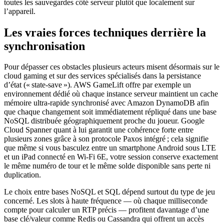
toutes les sauvegardes côté serveur plutôt que localement sur
l’appareil.
Les vraies forces techniques derrière la
synchronisation
Pour dépasser ces obstacles plusieurs acteurs misent désormais sur le
cloud gaming et sur des services spécialisés dans la persistance
d’état (« state‑save »). AWS GameLift offre par exemple un
environnement dédié où chaque instance serveur maintient un cache
mémoire ultra‑rapide synchronisé avec Amazon DynamoDB afin
que chaque changement soit immédiatement répliqué dans une base
NoSQL distribuée géographiquement proche du joueur. Google
Cloud Spanner quant à lui garantit une cohérence forte entre
plusieurs zones grâce à son protocole Paxos intégré ; cela signifie
que même si vous basculez entre un smartphone Android sous LTE
et un iPad connecté en Wi‑Fi 6E, votre session conserve exactement
le même numéro de tour et le même solde disponible sans perte ni
duplication.
Le choix entre bases NoSQL et SQL dépend surtout du type de jeu
concerné. Les slots à haute fréquence — où chaque milliseconde
compte pour calculer un RTP précis — profitent davantage d’une
base clé/valeur comme Redis ou Cassandra qui offrent un accès