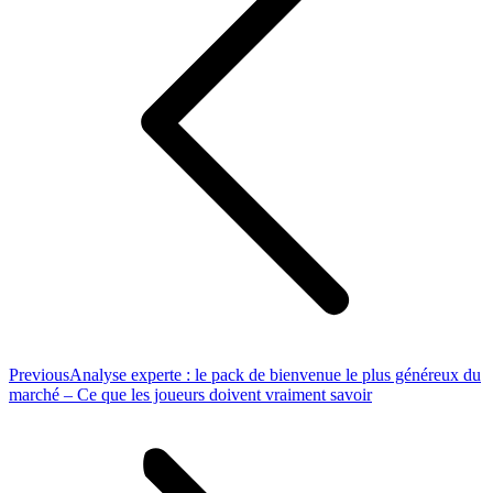
Previous
Previous
Analyse experte : le pack de bienvenue le plus généreux du
post:
marché – Ce que les joueurs doivent vraiment savoir