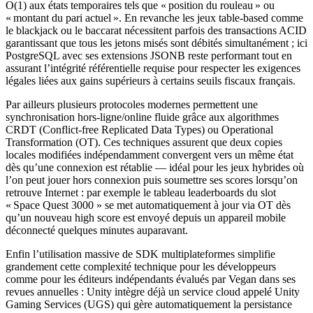
O(1) aux états temporaires tels que « position du rouleau » ou
« montant du pari actuel ». En revanche les jeux table‑based comme
le blackjack ou le baccarat nécessitent parfois des transactions ACID
garantissant que tous les jetons misés sont débités simultanément ; ici
PostgreSQL avec ses extensions JSONB reste performant tout en
assurant l’intégrité référentielle requise pour respecter les exigences
légales liées aux gains supérieurs à certains seuils fiscaux français.
Par ailleurs plusieurs protocoles modernes permettent une
synchronisation hors‑ligne/online fluide grâce aux algorithmes
CRDT (Conflict‑free Replicated Data Types) ou Operational
Transformation (OT). Ces techniques assurent que deux copies
locales modifiées indépendamment convergent vers un même état
dès qu’une connexion est rétablie — idéal pour les jeux hybrides où
l’on peut jouer hors connexion puis soumettre ses scores lorsqu’on
retrouve Internet : par exemple le tableau leaderboards du slot
« Space Quest 3000 » se met automatiquement à jour via OT dès
qu’un nouveau high score est envoyé depuis un appareil mobile
déconnecté quelques minutes auparavant.
Enfin l’utilisation massive de SDK multiplateformes simplifie
grandement cette complexité technique pour les développeurs
comme pour les éditeurs indépendants évalués par Vegan dans ses
revues annuelles : Unity intègre déjà un service cloud appelé Unity
Gaming Services (UGS) qui gère automatiquement la persistance