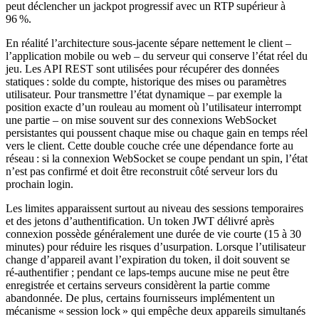
peut déclencher un jackpot progressif avec un RTP supérieur à
96 %.
En réalité l’architecture sous‑jacente sépare nettement le client –
l’application mobile ou web – du serveur qui conserve l’état réel du
jeu. Les API REST sont utilisées pour récupérer des données
statiques : solde du compte, historique des mises ou paramètres
utilisateur. Pour transmettre l’état dynamique – par exemple la
position exacte d’un rouleau au moment où l’utilisateur interrompt
une partie – on mise souvent sur des connexions WebSocket
persistantes qui poussent chaque mise ou chaque gain en temps réel
vers le client. Cette double couche crée une dépendance forte au
réseau : si la connexion WebSocket se coupe pendant un spin, l’état
n’est pas confirmé et doit être reconstruit côté serveur lors du
prochain login.
Les limites apparaissent surtout au niveau des sessions temporaires
et des jetons d’authentification. Un token JWT délivré après
connexion possède généralement une durée de vie courte (15 à 30
minutes) pour réduire les risques d’usurpation. Lorsque l’utilisateur
change d’appareil avant l’expiration du token, il doit souvent se
ré‑authentifier ; pendant ce laps‑temps aucune mise ne peut être
enregistrée et certains serveurs considèrent la partie comme
abandonnée. De plus, certains fournisseurs implémentent un
mécanisme « session lock » qui empêche deux appareils simultanés