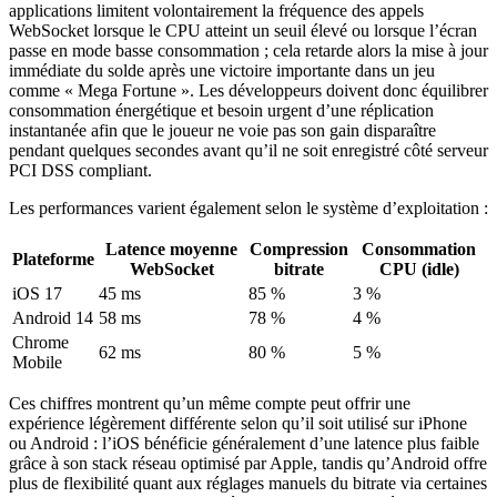
applications limitent volontairement la fréquence des appels
WebSocket lorsque le CPU atteint un seuil élevé ou lorsque l’écran
passe en mode basse consommation ; cela retarde alors la mise à jour
immédiate du solde après une victoire importante dans un jeu
comme « Mega Fortune ». Les développeurs doivent donc équilibrer
consommation énergétique et besoin urgent d’une réplication
instantanée afin que le joueur ne voie pas son gain disparaître
pendant quelques secondes avant qu’il ne soit enregistré côté serveur
PCI DSS compliant.
Les performances varient également selon le système d’exploitation :
Latence moyenne
Compression
Consommation
Plateforme
WebSocket
bitrate
CPU (idle)
iOS 17
45 ms
85 %
3 %
Android 14
58 ms
78 %
4 %
Chrome
62 ms
80 %
5 %
Mobile
Ces chiffres montrent qu’un même compte peut offrir une
expérience légèrement différente selon qu’il soit utilisé sur iPhone
ou Android : l’iOS bénéficie généralement d’une latence plus faible
grâce à son stack réseau optimisé par Apple, tandis qu’Android offre
plus de flexibilité quant aux réglages manuels du bitrate via certaines