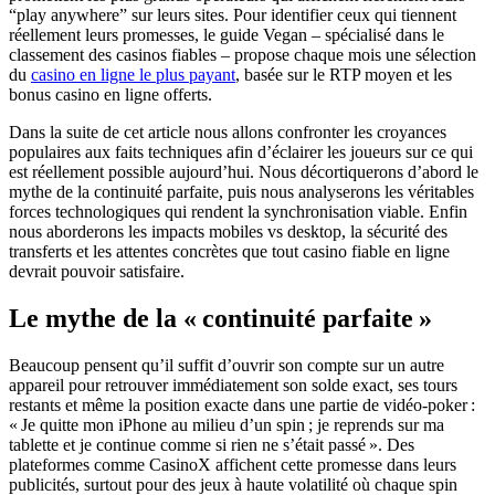
“play anywhere” sur leurs sites. Pour identifier ceux qui tiennent
réellement leurs promesses, le guide Vegan – spécialisé dans le
classement des casinos fiables – propose chaque mois une sélection
du
casino en ligne le plus payant
, basée sur le RTP moyen et les
bonus casino en ligne offerts.
Dans la suite de cet article nous allons confronter les croyances
populaires aux faits techniques afin d’éclairer les joueurs sur ce qui
est réellement possible aujourd’hui. Nous décortiquerons d’abord le
mythe de la continuité parfaite, puis nous analyserons les véritables
forces technologiques qui rendent la synchronisation viable. Enfin
nous aborderons les impacts mobiles vs desktop, la sécurité des
transferts et les attentes concrètes que tout casino fiable en ligne
devrait pouvoir satisfaire.
Le mythe de la « continuité parfaite »
Beaucoup pensent qu’il suffit d’ouvrir son compte sur un autre
appareil pour retrouver immédiatement son solde exact, ses tours
restants et même la position exacte dans une partie de vidéo‑poker :
« Je quitte mon iPhone au milieu d’un spin ; je reprends sur ma
tablette et je continue comme si rien ne s’était passé ». Des
plateformes comme CasinoX affichent cette promesse dans leurs
publicités, surtout pour des jeux à haute volatilité où chaque spin