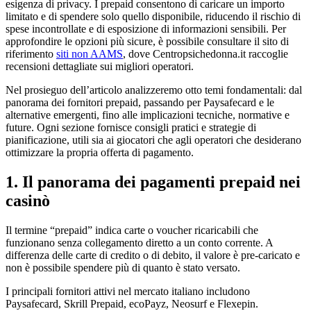
esigenza di privacy. I prepaid consentono di caricare un importo
limitato e di spendere solo quello disponibile, riducendo il rischio di
spese incontrollate e di esposizione di informazioni sensibili. Per
approfondire le opzioni più sicure, è possibile consultare il sito di
riferimento
siti non AAMS
, dove Centropsichedonna.it raccoglie
recensioni dettagliate sui migliori operatori.
Nel prosieguo dell’articolo analizzeremo otto temi fondamentali: dal
panorama dei fornitori prepaid, passando per Paysafecard e le
alternative emergenti, fino alle implicazioni tecniche, normative e
future. Ogni sezione fornisce consigli pratici e strategie di
pianificazione, utili sia ai giocatori che agli operatori che desiderano
ottimizzare la propria offerta di pagamento.
1. Il panorama dei pagamenti prepaid nei
casinò
Il termine “prepaid” indica carte o voucher ricaricabili che
funzionano senza collegamento diretto a un conto corrente. A
differenza delle carte di credito o di debito, il valore è pre‑caricato e
non è possibile spendere più di quanto è stato versato.
I principali fornitori attivi nel mercato italiano includono
Paysafecard, Skrill Prepaid, ecoPayz, Neosurf e Flexepin.