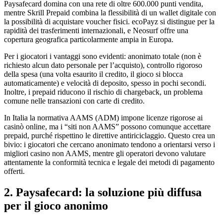
Paysafecard domina con una rete di oltre 600.000 punti vendita,
mentre Skrill Prepaid combina la flessibilità di un wallet digitale con
la possibilità di acquistare voucher fisici. ecoPayz si distingue per la
rapidità dei trasferimenti internazionali, e Neosurf offre una
copertura geografica particolarmente ampia in Europa.
Per i giocatori i vantaggi sono evidenti: anonimato totale (non è
richiesto alcun dato personale per l’acquisto), controllo rigoroso
della spesa (una volta esaurito il credito, il gioco si blocca
automaticamente) e velocità di deposito, spesso in pochi secondi.
Inoltre, i prepaid riducono il rischio di chargeback, un problema
comune nelle transazioni con carte di credito.
In Italia la normativa AAMS (ADM) impone licenze rigorose ai
casinò online, ma i “siti non AAMS” possono comunque accettare
prepaid, purché rispettino le direttive antiriciclaggio. Questo crea un
bivio: i giocatori che cercano anonimato tendono a orientarsi verso i
migliori casino non AAMS, mentre gli operatori devono valutare
attentamente la conformità tecnica e legale dei metodi di pagamento
offerti.
2. Paysafecard: la soluzione più diffusa
per il gioco anonimo