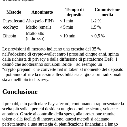
Tempo di
Commissione
Metodo
Anonimato
deposito
media
Paysafecard
Alto (solo PIN)
< 1 min
1‑2 %
ecoPayz
Medio (email)
< 5 min
1,5 %
Molto alto
Bitcoin
< 10 min
< 0,5 %
(indirizzo)
Le previsioni di mercato indicano una crescita del 35 %
nell’adozione di crypto‑wallet entro i prossimi cinque anni, spinta
dalla richiesta di privacy e dalla diffusione di piattaforme DeFi. I
casinò che adotteranno soluzioni ibride – ad esempio un
“crypto‑prepaid” che converte fiat in token al momento del deposito
– potranno offrire la massima flessibilità sia ai giocatori tradizionali
sia a quelli più tech‑savvy.
Conclusione
I prepaid, e in particolare Paysafecard, continuano a rappresentare la
scelta più solida per chi desidera un gioco online sicuro, veloce e
anonimo. Grazie al controllo della spesa, alla protezione tramite
token e alla facilità di integrazione, questi metodi si adattano
perfettamente a una strategia di pianificazione finanziaria a lungo