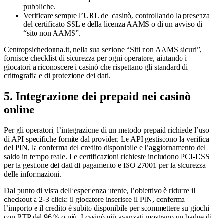
pubbliche.
Verificare sempre l’URL del casinò, controllando la presenza
del certificato SSL e della licenza AAMS o di un avviso di
“sito non AAMS”.
Centropsichedonna.it, nella sua sezione “Siti non AAMS sicuri”,
fornisce checklist di sicurezza per ogni operatore, aiutando i
giocatori a riconoscere i casinò che rispettano gli standard di
crittografia e di protezione dei dati.
5. Integrazione dei prepaid nei casinò
online
Per gli operatori, l’integrazione di un metodo prepaid richiede l’uso
di API specifiche fornite dal provider. Le API gestiscono la verifica
del PIN, la conferma del credito disponibile e l’aggiornamento del
saldo in tempo reale. Le certificazioni richieste includono PCI‑DSS
per la gestione dei dati di pagamento e ISO 27001 per la sicurezza
delle informazioni.
Dal punto di vista dell’esperienza utente, l’obiettivo è ridurre il
checkout a 2‑3 click: il giocatore inserisce il PIN, conferma
l’importo e il credito è subito disponibile per scommettere su giochi
con RTP del 96 % o più. I casinò più avanzati mostrano un badge di