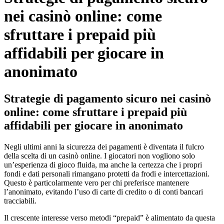
nei casinò online: come
sfruttare i prepaid più
affidabili per giocare in
anonimato
Strategie di pagamento sicuro nei casinò
online: come sfruttare i prepaid più
affidabili per giocare in anonimato
Negli ultimi anni la sicurezza dei pagamenti è diventata il fulcro
della scelta di un casinò online. I giocatori non vogliono solo
un’esperienza di gioco fluida, ma anche la certezza che i propri
fondi e dati personali rimangano protetti da frodi e intercettazioni.
Questo è particolarmente vero per chi preferisce mantenere
l’anonimato, evitando l’uso di carte di credito o di conti bancari
tracciabili.
Il crescente interesse verso metodi “prepaid” è alimentato da questa