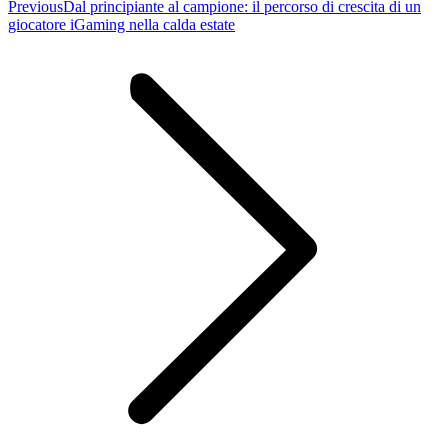
Previous
Previous
Dal principiante al campione: il percorso di crescita di un
post:
giocatore iGaming nella calda estate