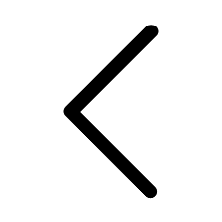
Post
navigation