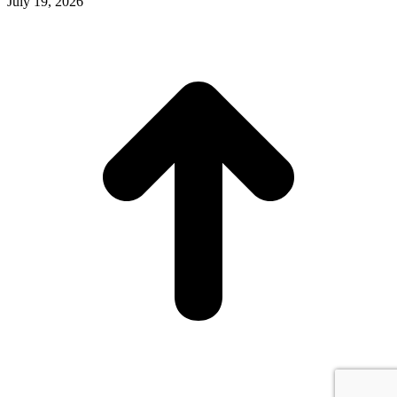
July 19, 2026
t
T