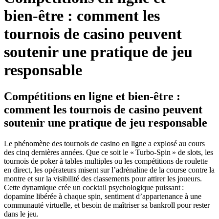
bien‑être : comment les
tournois de casino peuvent
soutenir une pratique de jeu
responsable
Compétitions en ligne et bien‑être :
comment les tournois de casino peuvent
soutenir une pratique de jeu responsable
Le phénomène des tournois de casino en ligne a explosé au cours
des cinq dernières années. Que ce soit le « Turbo‑Spin » de slots, les
tournois de poker à tables multiples ou les compétitions de roulette
en direct, les opérateurs misent sur l’adrénaline de la course contre la
montre et sur la visibilité des classements pour attirer les joueurs.
Cette dynamique crée un cocktail psychologique puissant :
dopamine libérée à chaque spin, sentiment d’appartenance à une
communauté virtuelle, et besoin de maîtriser sa bankroll pour rester
dans le jeu.