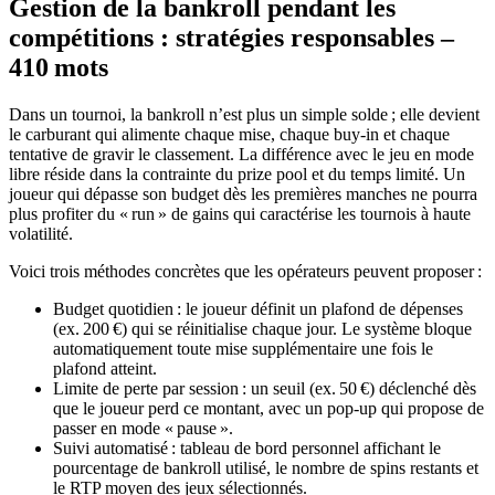
Gestion de la bankroll pendant les
compétitions : stratégies responsables –
410 mots
Dans un tournoi, la bankroll n’est plus un simple solde ; elle devient
le carburant qui alimente chaque mise, chaque buy‑in et chaque
tentative de gravir le classement. La différence avec le jeu en mode
libre réside dans la contrainte du prize pool et du temps limité. Un
joueur qui dépasse son budget dès les premières manches ne pourra
plus profiter du « run » de gains qui caractérise les tournois à haute
volatilité.
Voici trois méthodes concrètes que les opérateurs peuvent proposer :
Budget quotidien : le joueur définit un plafond de dépenses
(ex. 200 €) qui se réinitialise chaque jour. Le système bloque
automatiquement toute mise supplémentaire une fois le
plafond atteint.
Limite de perte par session : un seuil (ex. 50 €) déclenché dès
que le joueur perd ce montant, avec un pop‑up qui propose de
passer en mode « pause ».
Suivi automatisé : tableau de bord personnel affichant le
pourcentage de bankroll utilisé, le nombre de spins restants et
le RTP moyen des jeux sélectionnés.