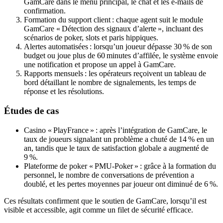
GamCare dans le menu principal, le chat et les e‑mails de
confirmation.
Formation du support client : chaque agent suit le module
GamCare « Détection des signaux d’alerte », incluant des
scénarios de poker, slots et paris hippiques.
Alertes automatisées : lorsqu’un joueur dépasse 30 % de son
budget ou joue plus de 60 minutes d’affilée, le système envoie
une notification et propose un appel à GamCare.
Rapports mensuels : les opérateurs reçoivent un tableau de
bord détaillant le nombre de signalements, les temps de
réponse et les résolutions.
Études de cas
Casino « PlayFrance » : après l’intégration de GamCare, le
taux de joueurs signalant un problème a chuté de 14 % en un
an, tandis que le taux de satisfaction globale a augmenté de
9 %.
Plateforme de poker « PMU‑Poker » : grâce à la formation du
personnel, le nombre de conversations de prévention a
doublé, et les pertes moyennes par joueur ont diminué de 6 %.
Ces résultats confirment que le soutien de GamCare, lorsqu’il est
visible et accessible, agit comme un filet de sécurité efficace.