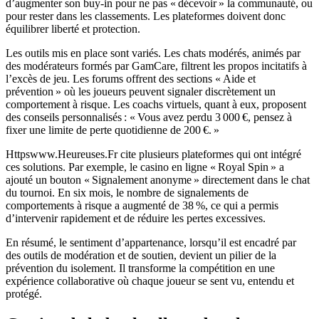
d’augmenter son buy‑in pour ne pas « décevoir » la communauté, ou
pour rester dans les classements. Les plateformes doivent donc
équilibrer liberté et protection.
Les outils mis en place sont variés. Les chats modérés, animés par
des modérateurs formés par GamCare, filtrent les propos incitatifs à
l’excès de jeu. Les forums offrent des sections « Aide et
prévention » où les joueurs peuvent signaler discrètement un
comportement à risque. Les coachs virtuels, quant à eux, proposent
des conseils personnalisés : « Vous avez perdu 3 000 €, pensez à
fixer une limite de perte quotidienne de 200 €. »
Httpswww.Heureuses.Fr cite plusieurs plateformes qui ont intégré
ces solutions. Par exemple, le casino en ligne « Royal Spin » a
ajouté un bouton « Signalement anonyme » directement dans le chat
du tournoi. En six mois, le nombre de signalements de
comportements à risque a augmenté de 38 %, ce qui a permis
d’intervenir rapidement et de réduire les pertes excessives.
En résumé, le sentiment d’appartenance, lorsqu’il est encadré par
des outils de modération et de soutien, devient un pilier de la
prévention du isolement. Il transforme la compétition en une
expérience collaborative où chaque joueur se sent vu, entendu et
protégé.