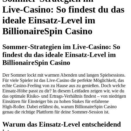
Live‑Casino: So findest du das
ideale Einsatz‑Level im
BillionaireSpin Casino
Sommer‑Strategien im Live‑Casino: So
findest du das ideale Einsatz‑Level im
BillionaireSpin Casino
Der Sommer lockt mit warmen Abenden und langen Spielsessions.
Für viele Spieler ist das Live‑Casino die perfekte Möglichkeit, das
echte Casino‑Feeling von zu Hause aus zu genießen. Doch welche
Einsatz‑Höhe passt zu dir? In diesem Leitfaden zeigen wir, wie du
das optimale Risiko‑ und Ertrags‑Verhältnis findest – von niedrigen
Einsätzen für Einsteiger bis zu hohen Stakes für erfahrene
High‑Roller. Dabei erfährst du, warum BillionaireSpin Casino
genau die richtige Plattform für deine Sommer‑Session ist.
Warum das Einsatz‑Level entscheidend