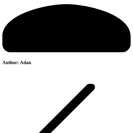
Author:
Adan
Post
navigation