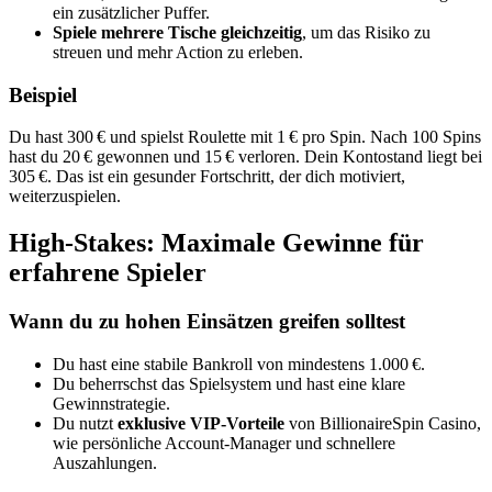
ein zusätzlicher Puffer.
Spiele mehrere Tische gleichzeitig
, um das Risiko zu
streuen und mehr Action zu erleben.
Beispiel
Du hast 300 € und spielst Roulette mit 1 € pro Spin. Nach 100 Spins
hast du 20 € gewonnen und 15 € verloren. Dein Kontostand liegt bei
305 €. Das ist ein gesunder Fortschritt, der dich motiviert,
weiterzuspielen.
High‑Stakes: Maximale Gewinne für
erfahrene Spieler
Wann du zu hohen Einsätzen greifen solltest
Du hast eine stabile Bankroll von mindestens 1.000 €.
Du beherrschst das Spielsystem und hast eine klare
Gewinnstrategie.
Du nutzt
exklusive VIP‑Vorteile
von BillionaireSpin Casino,
wie persönliche Account‑Manager und schnellere
Auszahlungen.