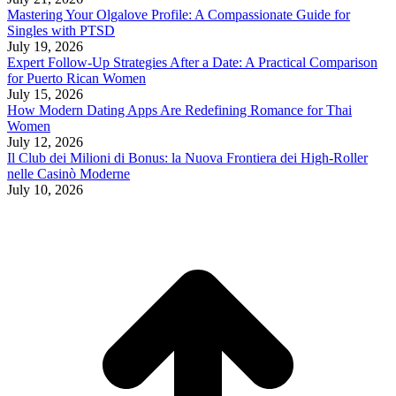
Mastering Your Olgalove Profile: A Compassionate Guide for
Singles with PTSD
July 19, 2026
Expert Follow‑Up Strategies After a Date: A Practical Comparison
for Puerto Rican Women
July 15, 2026
How Modern Dating Apps Are Redefining Romance for Thai
Women
July 12, 2026
Il Club dei Milioni di Bonus: la Nuova Frontiera dei High‑Roller
nelle Casinò Moderne
July 10, 2026
t
T