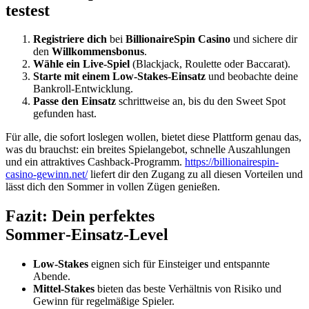
testest
Registriere dich
bei
BillionaireSpin Casino
und sichere dir
den
Willkommensbonus
.
Wähle ein Live‑Spiel
(Blackjack, Roulette oder Baccarat).
Starte mit einem Low‑Stakes‑Einsatz
und beobachte deine
Bankroll‑Entwicklung.
Passe den Einsatz
schrittweise an, bis du den Sweet Spot
gefunden hast.
Für alle, die sofort loslegen wollen, bietet diese Plattform genau das,
was du brauchst: ein breites Spielangebot, schnelle Auszahlungen
und ein attraktives Cashback‑Programm.
https://billionairespin-
casino-gewinn.net/
liefert dir den Zugang zu all diesen Vorteilen und
lässt dich den Sommer in vollen Zügen genießen.
Fazit: Dein perfektes
Sommer‑Einsatz‑Level
Low‑Stakes
eignen sich für Einsteiger und entspannte
Abende.
Mittel‑Stakes
bieten das beste Verhältnis von Risiko und
Gewinn für regelmäßige Spieler.