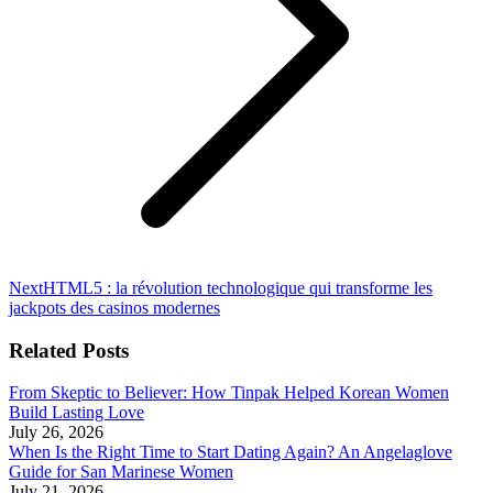
Next
Next
HTML5 : la révolution technologique qui transforme les
post:
jackpots des casinos modernes
Related Posts
From Skeptic to Believer: How Tinpak Helped Korean Women
Build Lasting Love
July 26, 2026
When Is the Right Time to Start Dating Again? An Angelaglove
Guide for San Marinese Women
July 21, 2026