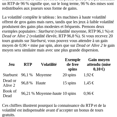
un RTP de 96 % signifie que, sur le long terme, 96 % des mises sont
redistribuées aux joueurs sous forme de gains.
La volatilité complète le tableau : les machines à haute volatilité
offrent de gros gains mais rares, tandis que les jeux à faible volatilité
produisent des gains plus modestes et fréquents. Prenons deux
exemples populaires :
Starburst
(volatilité moyenne, RTP 96,1 %) et
Dead or Alive 2
(volatilité élevée, RTP 96,8 %). Si vous recevez 20
tours gratuits sur
Starburst
, vous pouvez vous attendre à un gain
moyen de 0,96 × mise par spin, alors que sur
Dead or Alive 2
le gain
moyen sera similaire mais avec une plus grande dispersion.
Exemple
Gain moyen
Jeu
RTP
Volatilité
de free
attendu (mise
spins
0,10 €)
Starburst
96,1 %
Moyenne
20 spins
1,92 €
Dead or
96,8 %
Haute
15 spins
1,45 €
Alive 2
Book of
96,21 %
Moyenne‑haute
10 spins
0,96 €
Dead
Ces chiffres illustrent pourquoi la connaissance du RTP et de la
volatilité est indispensable avant d’accepter un bonus de tours
gratuits.