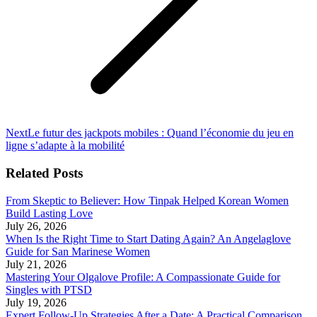
Next
Next
Le futur des jackpots mobiles : Quand l’économie du jeu en
post:
ligne s’adapte à la mobilité
Related Posts
From Skeptic to Believer: How Tinpak Helped Korean Women
Build Lasting Love
July 26, 2026
When Is the Right Time to Start Dating Again? An Angelaglove
Guide for San Marinese Women
July 21, 2026
Mastering Your Olgalove Profile: A Compassionate Guide for
Singles with PTSD
July 19, 2026
Expert Follow‑Up Strategies After a Date: A Practical Comparison