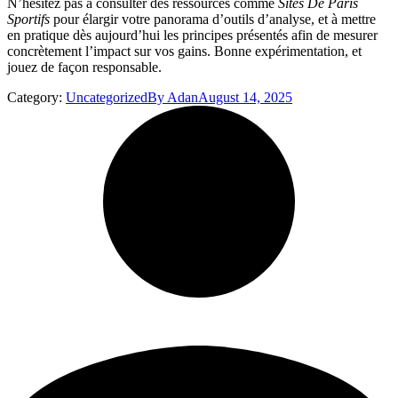
N’hésitez pas à consulter des ressources comme
Sites De Paris
Sportifs
pour élargir votre panorama d’outils d’analyse, et à mettre
en pratique dès aujourd’hui les principes présentés afin de mesurer
concrètement l’impact sur vos gains. Bonne expérimentation, et
jouez de façon responsable.
Category:
Uncategorized
By
Adan
August 14, 2025