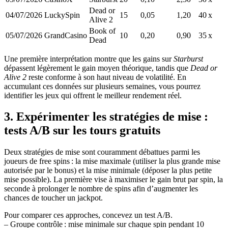
Dead or
04/07/2026
LuckySpin
15
0,05
1,20
40 x
Alive 2
Book of
05/07/2026
GrandCasino
10
0,20
0,90
35 x
Dead
Une première interprétation montre que les gains sur
Starburst
dépassent légèrement le gain moyen théorique, tandis que
Dead or
Alive 2
reste conforme à son haut niveau de volatilité. En
accumulant ces données sur plusieurs semaines, vous pourrez
identifier les jeux qui offrent le meilleur rendement réel.
3. Expérimenter les stratégies de mise :
tests A/B sur les tours gratuits
Deux stratégies de mise sont couramment débattues parmi les
joueurs de free spins : la mise maximale (utiliser la plus grande mise
autorisée par le bonus) et la mise minimale (déposer la plus petite
mise possible). La première vise à maximiser le gain brut par spin, la
seconde à prolonger le nombre de spins afin d’augmenter les
chances de toucher un jackpot.
Pour comparer ces approches, concevez un test A/B.
– Groupe contrôle : mise minimale sur chaque spin pendant 10