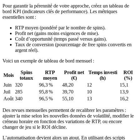
Pour garantir la pérennité de votre approche, créez un tableau de
bord KPI (indicateurs clés de performance). Les métriques
essentielles sont :
RTP moyen (pondéré par le nombre de spins).
Profit net (gains moins exigences de mise).
Coût d’opportunité (temps passé versus gains).
Taux de conversion (pourcentage de free spins convertis en
argent réel).
Voici un exemple de tableau de bord mensuel :
Spins
RTP
Profit net
Temps investi
ROI
Mois
totaux
moyen
(€)
(h)
(%)
Juin
320
96,3 %
48,20
12
15,1
Juil
285
95,8 %
39,70
10
13,9
Août
340
96,5 %
55,10
13
16,2
Des revues mensuelles permettent de recalibrer les paramètres :
ajuster la mise selon les nouvelles données de volatilité, modifier le
créneau horaire en fonction des variations de RTP, ou encore
changer de jeu si le ROI décline.
L’automatisation devient alors un atout. En utilisant des scripts