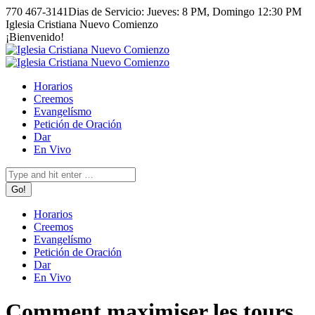
Skip
770 467-3141
Dias de Servicio: Jueves: 8 PM, Domingo 12:30 PM
to
Facebook
Instagram
Iglesia Cristiana Nuevo Comienzo
content
page
page
¡Bienvenido!
opens
opens
in
in
new
new
Horarios
window
window
Creemos
Evangelísmo
Petición de Oración
Dar
En Vivo
Search:
Horarios
Creemos
Evangelísmo
Petición de Oración
Dar
En Vivo
Comment maximiser les tours