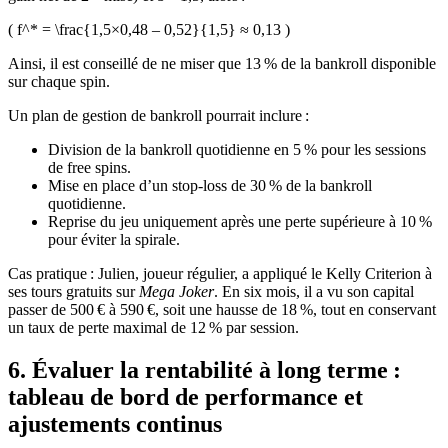
( f^* = \frac{1,5×0,48 – 0,52}{1,5} ≈ 0,13 )
Ainsi, il est conseillé de ne miser que 13 % de la bankroll disponible
sur chaque spin.
Un plan de gestion de bankroll pourrait inclure :
Division de la bankroll quotidienne en 5 % pour les sessions
de free spins.
Mise en place d’un stop‑loss de 30 % de la bankroll
quotidienne.
Reprise du jeu uniquement après une perte supérieure à 10 %
pour éviter la spirale.
Cas pratique : Julien, joueur régulier, a appliqué le Kelly Criterion à
ses tours gratuits sur
Mega Joker
. En six mois, il a vu son capital
passer de 500 € à 590 €, soit une hausse de 18 %, tout en conservant
un taux de perte maximal de 12 % par session.
6. Évaluer la rentabilité à long terme :
tableau de bord de performance et
ajustements continus