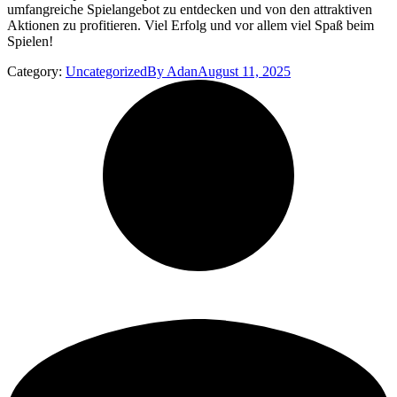
umfangreiche Spielangebot zu entdecken und von den attraktiven
Aktionen zu profitieren. Viel Erfolg und vor allem viel Spaß beim
Spielen!
Category:
Uncategorized
By
Adan
August 11, 2025