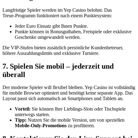
Langfristige Spieler werden im Yep Casino belohnt. Das
Treue‑Programm funktioniert nach einem Punktesystem:
Jeder Euro Einsatz gibt Ihnen Punkte.
Punkte können in Bonusguthaben, Freispiele oder exklusive
Geschenke umgewandelt werden.
Die VIP‑Stufen bieten zusätzlich persönliche Kundenbetreuer,
höhere Auszahlungslimits und exklusive Turniere.
7. Spielen Sie mobil – jederzeit und
überall
Der moderne Spieler will flexibel bleiben. Yep Casino ist vollständig
für mobile Browser optimiert und benötigt keine separate App. Das
Layout passt sich automatisch an Smartphones und Tablets an.
Vorteil:
Sie können Ihre Lieblings‑Slots oder Tischspiele
unterwegs starten.
Tipp:
Nutzen Sie die mobile Version, um von speziellen
Mobile‑Only‑Promotions
zu profitieren.