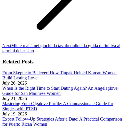
Next
Next
Miti e realtà nei giochi da tavolo online: la guida definitiva ai
post:
termini del casinò
Related Posts
From Skeptic to Believer: How Tinpak Helped Korean Women
Build Lasting Love
July 26, 2026
When Is the Right Time to Start Dating Again? An Angelaglove
Guide for San Marinese Women
July 21, 2026
Mastering Your Olgalove Profile: A Compassionate Guide for
Singles with PTSD
July 19, 2026
Expert Follow‑Up Strategies After a Date: A Practical Comparison
for Puerto Rican Women