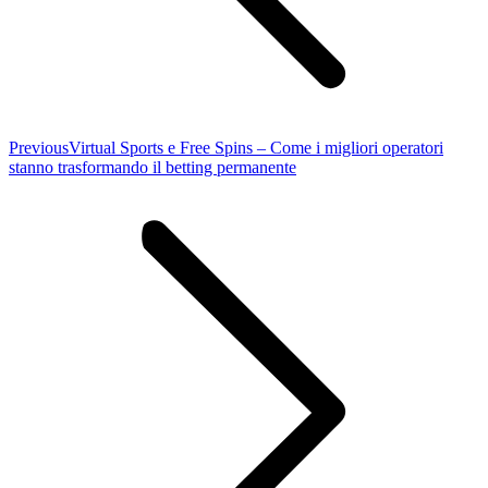
Previous
Previous
Virtual Sports e Free Spins – Come i migliori operatori
post:
stanno trasformando il betting permanente