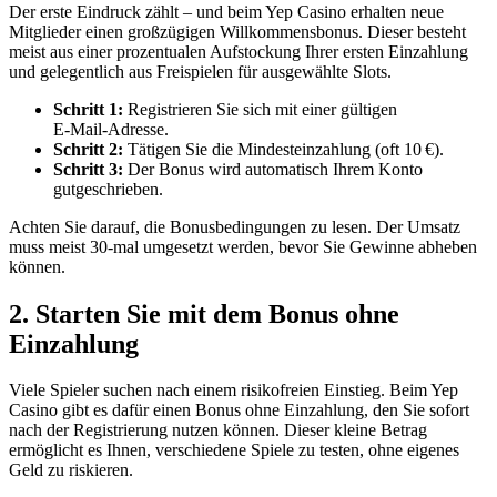
Der erste Eindruck zählt – und beim Yep Casino erhalten neue
Mitglieder einen großzügigen Willkommensbonus. Dieser besteht
meist aus einer prozentualen Aufstockung Ihrer ersten Einzahlung
und gelegentlich aus Freispielen für ausgewählte Slots.
Schritt 1:
Registrieren Sie sich mit einer gültigen
E‑Mail‑Adresse.
Schritt 2:
Tätigen Sie die Mindesteinzahlung (oft 10 €).
Schritt 3:
Der Bonus wird automatisch Ihrem Konto
gutgeschrieben.
Achten Sie darauf, die Bonusbedingungen zu lesen. Der Umsatz
muss meist 30‑mal umgesetzt werden, bevor Sie Gewinne abheben
können.
2. Starten Sie mit dem Bonus ohne
Einzahlung
Viele Spieler suchen nach einem risikofreien Einstieg. Beim Yep
Casino gibt es dafür einen Bonus ohne Einzahlung, den Sie sofort
nach der Registrierung nutzen können. Dieser kleine Betrag
ermöglicht es Ihnen, verschiedene Spiele zu testen, ohne eigenes
Geld zu riskieren.