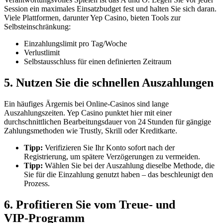
Session ein maximales Einsatzbudget fest und halten Sie sich daran.
Viele Plattformen, darunter Yep Casino, bieten Tools zur
Selbsteinschränkung:
Einzahlungslimit pro Tag/Woche
Verlustlimit
Selbstausschluss für einen definierten Zeitraum
5. Nutzen Sie die schnellen Auszahlungen
Ein häufiges Ärgernis bei Online‑Casinos sind lange
Auszahlungszeiten. Yep Casino punktet hier mit einer
durchschnittlichen Bearbeitungsdauer von 24 Stunden für gängige
Zahlungsmethoden wie Trustly, Skrill oder Kreditkarte.
Tipp:
Verifizieren Sie Ihr Konto sofort nach der
Registrierung, um spätere Verzögerungen zu vermeiden.
Tipp:
Wählen Sie bei der Auszahlung dieselbe Methode, die
Sie für die Einzahlung genutzt haben – das beschleunigt den
Prozess.
6. Profitieren Sie vom Treue‑ und
VIP‑Programm