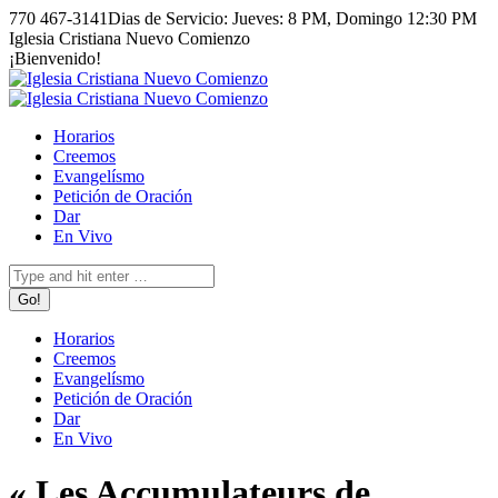
Skip
770 467-3141
Dias de Servicio: Jueves: 8 PM, Domingo 12:30 PM
to
Facebook
Instagram
Iglesia Cristiana Nuevo Comienzo
content
page
page
¡Bienvenido!
opens
opens
in
in
new
new
Horarios
window
window
Creemos
Evangelísmo
Petición de Oración
Dar
En Vivo
Search:
Horarios
Creemos
Evangelísmo
Petición de Oración
Dar
En Vivo
« Les Accumulateurs de