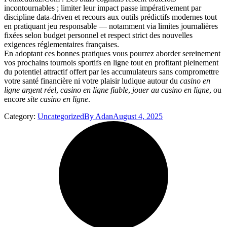
incontournables ; limiter leur impact passe impérativement par
discipline data‑driven et recours aux outils prédictifs modernes tout
en pratiquant jeu responsable — notamment via limites journalières
fixées selon budget personnel et respect strict des nouvelles
exigences réglementaires françaises.
En adoptant ces bonnes pratiques vous pourrez aborder sereinement
vos prochains tournois sportifs en ligne tout en profitant pleinement
du potentiel attractif offert par les accumulateurs sans compromettre
votre santé financière ni votre plaisir ludique autour du
casino en
ligne argent réel
,
casino en ligne fiable
,
jouer au casino en ligne
, ou
encore
site casino en ligne
.
Category:
Uncategorized
By
Adan
August 4, 2025