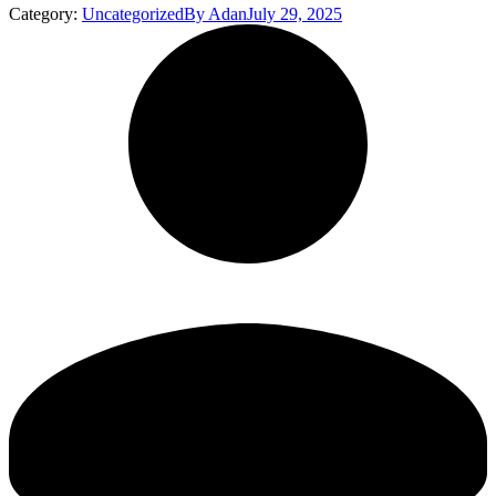
Category:
Uncategorized
By
Adan
July 29, 2025