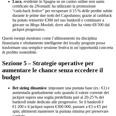
Luca
, residente in Spagna su un casino online non aams
certificato da 2Nomadi: ha utilizzato la promozione
“cash‑back festive” per recuperare il 15 % delle perdite subite
durante le prime due notti del Capodanno; grazie al cashback
ha potuto reinserire €300 nel suo bankroll e continuare a
giocare su
Mega Moolah
, dove alla fine ha vinto €8 500 dal
jackpot progressivo.
Questi esempi mostrano come l’allineamento tra disciplina
finanziaria e sfruttamento intelligente dei loyalty program possa
trasformare una semplice sessione festiva in un’opportunità concreta
di profitto sostenibile.
Sezione 5 – Strategie operative per
aumentare le chance senza eccedere il
budget
Bet sizing dinamico
: impostare una puntata base (es.: €1) e
aumentarla gradualmente solo quando il valore corrente del
jackpot supera una soglia predefinita pari al 20‑25 % del
bankroll totale dedicato alle progressive. Se il bankroll è
€1 200 e il jackpot supera €300 000, passare a €3 o €5 per
spin; altrimenti mantenere la puntata minima per preservare
capitale.