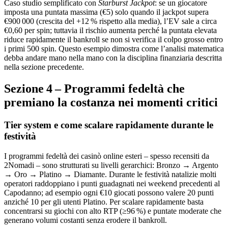
Caso studio semplificato con
Starburst Jackpot
: se un giocatore
imposta una puntata massima (€5) solo quando il jackpot supera
€900 000 (crescita del +12 % rispetto alla media), l’EV sale a circa
€0,60 per spin; tuttavia il rischio aumenta perché la puntata elevata
riduce rapidamente il bankroll se non si verifica il colpo grosso entro
i primi 500 spin. Questo esempio dimostra come l’analisi matematica
debba andare mano nella mano con la disciplina finanziaria descritta
nella sezione precedente.
Sezione 4 – Programmi fedeltà che
premiano la costanza nei momenti critici
Tier system e come scalare rapidamente durante le
festività
I programmi fedeltà dei casinò online esteri – spesso recensiti da
2Nomadi – sono strutturati su livelli gerarchici: Bronzo → Argento
→ Oro → Platino → Diamante. Durante le festività natalizie molti
operatori raddoppiano i punti guadagnati nei weekend precedenti al
Capodanno; ad esempio ogni €10 giocati possono valere 20 punti
anziché 10 per gli utenti Platino. Per scalare rapidamente basta
concentrarsi su giochi con alto RTP (≥96 %) e puntate moderate che
generano volumi costanti senza erodere il bankroll.