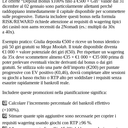
Le offerte “Deposit Bonus x100% fino a €500 + Giri” valide dal 31
dicembre al 02 gennaio sono particolarmente allettanti perché
raddoppiano immediatamente il capitale disponibile per scommettere
sulle progressive. Tuttavia includere questi bonus nella formula
RISK/REWARD richiede attenzione ai requisiti di wagering tipici
dei casinò non aams recensiti da 2Nomadi (es.: multipli da 30x
a 40x).
Esempio pratico: Giulia deposita €500 e riceve un bonus identico
più 50 giri gratuiti su
Mega Moolah
. Il totale disponibile diventa
€1 000 + valore potenziale dei giri (€50). Per rispettare un wagering
da 35x deve scommettere almeno €35 × €1 000 = €35 000 prima di
poter prelevare eventuali vincite derivanti dal bonus o dai giri
gratuiti. Se utilizza solo una parte dell’importo (€200) per puntate
progressive con EV positivo (€0,46), dovrà completare altre sessioni
su giochi a basso rischio o RTP alto per soddisfare i requisiti senza
esaurire rapidamente il bankroll reale.
Includere queste promozioni nella pianificazione significa:
1️⃣ Calcolare l’incremento percentuale del bankroll effettivo
(+100%).
2️⃣ Stimare quante spin aggiuntive sono necessarie per coprire i
requisiti wagering usando giochi con RTP ≥96 %.