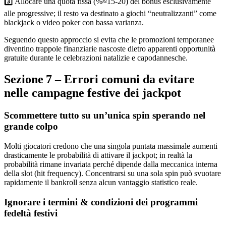
3️⃣ Allocare una quota fissa (%≈15‑20) del bonus esclusivamente
alle progressive; il resto va destinato a giochi “neutralizzanti” come
blackjack o video poker con bassa varianza.
Seguendo questo approccio si evita che le promozioni temporanee
diventino trappole finanziarie nascoste dietro apparenti opportunità
gratuite durante le celebrazioni natalizie e capodannesche.
Sezione 7 – Errori comuni da evitare
nelle campagne festive dei jackpot
Scommettere tutto su un’unica spin sperando nel
grande colpo
Molti giocatori credono che una singola puntata massimale aumenti
drasticamente le probabilità di attivare il jackpot; in realtà la
probabilità rimane invariata perché dipende dalla meccanica interna
della slot (hit frequency). Concentrarsi su una sola spin può svuotare
rapidamente il bankroll senza alcun vantaggio statistico reale.
Ignorare i termini & condizioni dei programmi
fedeltà festivi