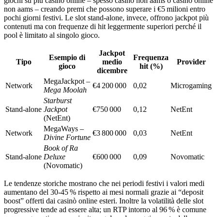
giochi su più casinò online – spesso casino non aams o casinò online
non aams – creando premi che possono superare i €5 milioni entro
pochi giorni festivi. Le slot stand‑alone, invece, offrono jackpot più
contenuti ma con frequenze di hit leggermente superiori perché il
pool è limitato al singolo gioco.
Jackpot
Esempio di
Frequenza
Tipo
medio
Provider
gioco
hit (%)
dicembre
MegaJackpot –
Network
€4 200 000
0,02
Microgaming
Mega Moolah
Starburst
Stand‑alone
Jackpot
€750 000
0,12
NetEnt
(NetEnt)
MegaWays –
Network
€3 800 000
0,03
NetEnt
Divine Fortune
Book of Ra
Stand‑alone
Deluxe
€600 000
0,09
Novomatic
(Novomatic)
Le tendenze storiche mostrano che nei periodi festivi i valori medi
aumentano del 30‑45 % rispetto ai mesi normali grazie ai “deposit
boost” offerti dai casinò online esteri. Inoltre la volatilità delle slot
progressive tende ad essere alta; un RTP intorno al 96 % è comune