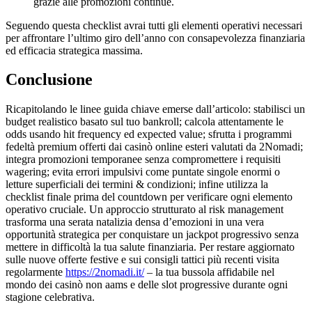
grazie alle promozioni continue.
Seguendo questa checklist avrai tutti gli elementi operativi necessari
per affrontare l’ultimo giro dell’anno con consapevolezza finanziaria
ed efficacia strategica massima.
Conclusione
Ricapitolando le linee guida chiave emerse dall’articolo: stabilisci un
budget realistico basato sul tuo bankroll; calcola attentamente le
odds usando hit frequency ed expected value; sfrutta i programmi
fedeltà premium offerti dai casinò online esteri valutati da 2Nomadi;
integra promozioni temporanee senza compromettere i requisiti
wagering; evita errori impulsivi come puntate singole enormi o
letture superficiali dei termini & condizioni; infine utilizza la
checklist finale prima del countdown per verificare ogni elemento
operativo cruciale. Un approccio strutturato al risk management
trasforma una serata natalizia densa d’emozioni in una vera
opportunità strategica per conquistare un jackpot progressivo senza
mettere in difficoltà la tua salute finanziaria. Per restare aggiornato
sulle nuove offerte festive e sui consigli tattici più recenti visita
regolarmente
https://2nomadi.it/
– la tua bussola affidabile nel
mondo dei casinò non aams e delle slot progressive durante ogni
stagione celebrativa.