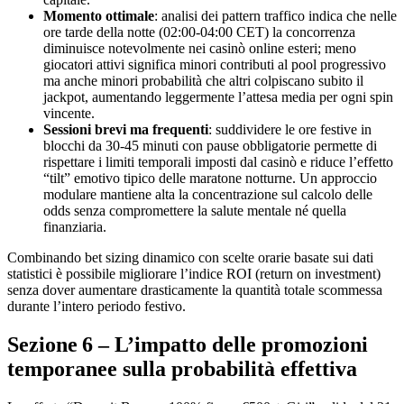
Momento ottimale
: analisi dei pattern traffico indica che nelle
ore tarde della notte (02:00‑04:00 CET) la concorrenza
diminuisce notevolmente nei casinò online esteri; meno
giocatori attivi significa minori contributi al pool progressivo
ma anche minori probabilità che altri colpiscano subito il
jackpot, aumentando leggermente l’attesa media per ogni spin
vincente.
Sessioni brevi ma frequenti
: suddividere le ore festive in
blocchi da 30‑45 minuti con pause obbligatorie permette di
rispettare i limiti temporali imposti dal casinò e riduce l’effetto
“tilt” emotivo tipico delle maratone notturne. Un approccio
modulare mantiene alta la concentrazione sul calcolo delle
odds senza compromettere la salute mentale né quella
finanziaria.
Combinando bet sizing dinamico con scelte orarie basate sui dati
statistici è possibile migliorare l’indice ROI (return on investment)
senza dover aumentare drasticamente la quantità totale scommessa
durante l’intero periodo festivo.
Sezione 6 – L’impatto delle promozioni
temporanee sulla probabilità effettiva