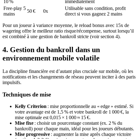
10 %
immédiatement
Free‑play 5
Utilisable sans condition, profit
50 €
0x
mains
direct si vous gagnez 2 mains
Pour un joueur à variance moyenne, le reload bonus avec 15x de
wagering offre le meilleur ratio risque/récompense, surtout lorsqu’il
est combiné à une gestion de bankroll stricte (voir section 4).
4. Gestion du bankroll dans un
environnement mobile volatile
La discipline financière est d’autant plus cruciale sur mobile, où les
notifications et les changements de réseau peuvent inciter à des paris
impulsifs.
Techniques de mise
Kelly Criterion
: mise proportionnelle au « edge » estimé. Si
votre avantage est de 1,5 % et votre bankroll de 1 000 €, la
mise optimale est 0,015 × 1 000 ≈ 15 €.
Mise fixe
: choisir un pourcentage constant (ex. 2 % du
bankroll) pour chaque main, idéal pour les joueurs débutants.
Mise progressive
: augmenter la mise après chaque victoire