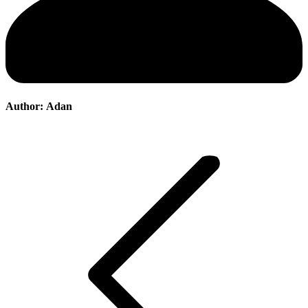
Author:
Adan
Post
navigation