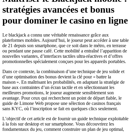
stratégies avancées et bonus
pour dominer le casino en ligne
Le blackjack a connu une véritable renaissance grâce aux
plateformes mobiles. Aujourd’hui, le joueur peut accéder à une table
de 21 depuis son smartphone, que ce soit dans le métro, en terrasse
ou pendant une pause café. Cette mobilité a entraîné l’apparition de
nouvelles variantes, d’interfaces tactiles ultra‑réactives et d’offres
promotionnelles spécialement conçues pour les appareils portables.
Dans ce contexte, la combinaison d’une technique de jeu solide et
d’une optimisation des bonus devient la clé pour « battre la
maison ». En maîtrisant les probabilités, en adaptant la stratégie de
base aux contraintes d’un écran tactile et en sélectionnant les
meilleures promotions, le joueur augmente sensiblement son
avantage. Pour ceux qui recherchent un point de départ fiable, le
guide de Limone Web propose une sélection de casinos français
sans KYC, où l’inscription se fait en quelques clics seulement.
L’objectif de cet article est de fournir un guide technique exploitable
à la fois sur desktop et sur smartphone. Vous découvrirez les
fondamentaux du jeu, comment construire un plan de jeu optimal,