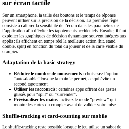
sur écran tactile
Sur un smartphone, la taille des boutons et le temps de réponse
peuvent influer sur la précision de la décision. La première règle
consiste à calibrer la sensibilité de l’écran dans les paramètres de
l’application afin d’éviter les tapotements accidentels. Ensuite, il faut
exploiter les graphiques de décision dynamique souvent intégrés aux
applis : ils affichent en temps réel la meilleure action (hit, stand,
double, split) en fonction du total du joueur et de la carte visible du
croupier.
Adaptation de la basic strategy
Réduire le nombre de mouvements
: choisissez l’option
“auto‑double” lorsque la main le permet, ce qui évite un
second tapotement.
Utiliser les raccourcis
: certaines apps offrent des gestes
glissés pour “split” ou “surrender”.
Prévisualiser les mains
: activez le mode “preview” qui
montre les cartes du croupier avant de valider votre mise.
Shuffle‑tracking et card‑counting sur mobile
Le shuffle‑tracking reste possible lorsque le jeu utilise un sabot de