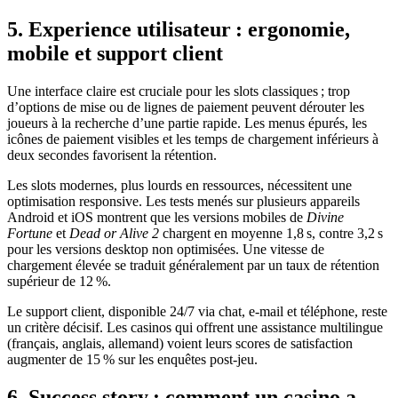
5. Experience utilisateur : ergonomie,
mobile et support client
Une interface claire est cruciale pour les slots classiques ; trop
d’options de mise ou de lignes de paiement peuvent dérouter les
joueurs à la recherche d’une partie rapide. Les menus épurés, les
icônes de paiement visibles et les temps de chargement inférieurs à
deux secondes favorisent la rétention.
Les slots modernes, plus lourds en ressources, nécessitent une
optimisation responsive. Les tests menés sur plusieurs appareils
Android et iOS montrent que les versions mobiles de
Divine
Fortune
et
Dead or Alive 2
chargent en moyenne 1,8 s, contre 3,2 s
pour les versions desktop non optimisées. Une vitesse de
chargement élevée se traduit généralement par un taux de rétention
supérieur de 12 %.
Le support client, disponible 24/7 via chat, e‑mail et téléphone, reste
un critère décisif. Les casinos qui offrent une assistance multilingue
(français, anglais, allemand) voient leurs scores de satisfaction
augmenter de 15 % sur les enquêtes post‑jeu.
6. Success story : comment un casino a