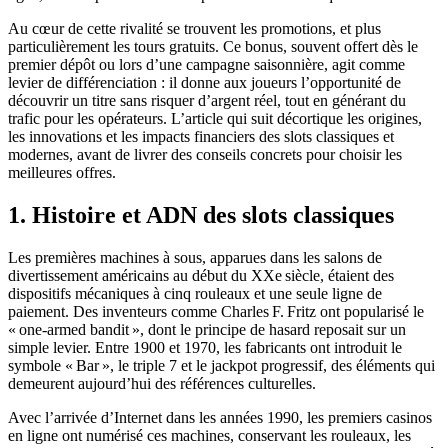
Au cœur de cette rivalité se trouvent les promotions, et plus
particulièrement les tours gratuits. Ce bonus, souvent offert dès le
premier dépôt ou lors d’une campagne saisonnière, agit comme
levier de différenciation : il donne aux joueurs l’opportunité de
découvrir un titre sans risquer d’argent réel, tout en générant du
trafic pour les opérateurs. L’article qui suit décortique les origines,
les innovations et les impacts financiers des slots classiques et
modernes, avant de livrer des conseils concrets pour choisir les
meilleures offres.
1. Histoire et ADN des slots classiques
Les premières machines à sous, apparues dans les salons de
divertissement américains au début du XXe siècle, étaient des
dispositifs mécaniques à cinq rouleaux et une seule ligne de
paiement. Des inventeurs comme Charles F. Fritz ont popularisé le
« one-armed bandit », dont le principe de hasard reposait sur un
simple levier. Entre 1900 et 1970, les fabricants ont introduit le
symbole « Bar », le triple 7 et le jackpot progressif, des éléments qui
demeurent aujourd’hui des références culturelles.
Avec l’arrivée d’Internet dans les années 1990, les premiers casinos
en ligne ont numérisé ces machines, conservant les rouleaux, les