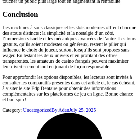
toucher un public plus large tout en augmentant la rentabilité.
Conclusion
Les machines à sous classiques et les slots modernes offrent chacune
des atouts distincts : la simplicité et la nostalgie d’un côté,
l’immersion visuelle et les mécaniques avancées de l’autre. Les tours
gratuits, qu’ils soient modestes ou généreux, restent le pilier qui
influence le choix du joueur, surtout lorsqu’ils sont proposés sans
wager. En testant les deux univers et en profitant des offres
transparentes, les amateurs de casino français peuvent maximiser
leur divertissement tout en jouant de façon responsable.
Pour approfondir les options disponibles, les lecteurs sont invités à
consulter les comparatifs présentés dans cet article et, le cas échéant,
à visiter le site Edp Dentaire pour obtenir des informations
complémentaires sur les plateformes de jeu en ligne. Bonne chance
et bon spin !
Category:
Uncategorized
By
Adan
July 25, 2025