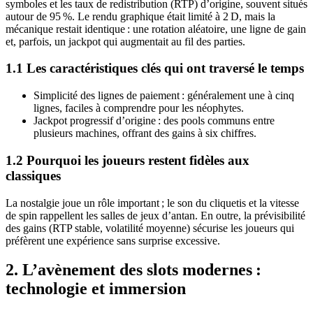
symboles et les taux de redistribution (RTP) d’origine, souvent situés
autour de 95 %. Le rendu graphique était limité à 2 D, mais la
mécanique restait identique : une rotation aléatoire, une ligne de gain
et, parfois, un jackpot qui augmentait au fil des parties.
1.1 Les caractéristiques clés qui ont traversé le temps
Simplicité des lignes de paiement : généralement une à cinq
lignes, faciles à comprendre pour les néophytes.
Jackpot progressif d’origine : des pools communs entre
plusieurs machines, offrant des gains à six chiffres.
1.2 Pourquoi les joueurs restent fidèles aux
classiques
La nostalgie joue un rôle important ; le son du cliquetis et la vitesse
de spin rappellent les salles de jeux d’antan. En outre, la prévisibilité
des gains (RTP stable, volatilité moyenne) sécurise les joueurs qui
préfèrent une expérience sans surprise excessive.
2. L’avènement des slots modernes :
technologie et immersion