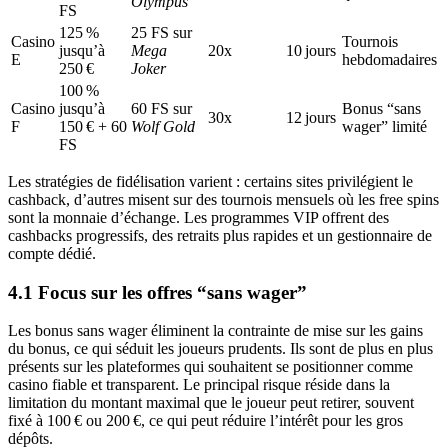
Olympus
FS
125 %
25 FS sur
Casino
Tournois
jusqu’à
Mega
20x
10 jours
E
hebdomadaires
250 €
Joker
100 %
Casino
jusqu’à
60 FS sur
Bonus “sans
30x
12 jours
F
150 € + 60
Wolf Gold
wager” limité
FS
Les stratégies de fidélisation varient : certains sites privilégient le
cashback, d’autres misent sur des tournois mensuels où les free spins
sont la monnaie d’échange. Les programmes VIP offrent des
cashbacks progressifs, des retraits plus rapides et un gestionnaire de
compte dédié.
4.1 Focus sur les offres “sans wager”
Les bonus sans wager éliminent la contrainte de mise sur les gains
du bonus, ce qui séduit les joueurs prudents. Ils sont de plus en plus
présents sur les plateformes qui souhaitent se positionner comme
casino fiable et transparent. Le principal risque réside dans la
limitation du montant maximal que le joueur peut retirer, souvent
fixé à 100 € ou 200 €, ce qui peut réduire l’intérêt pour les gros
dépôts.