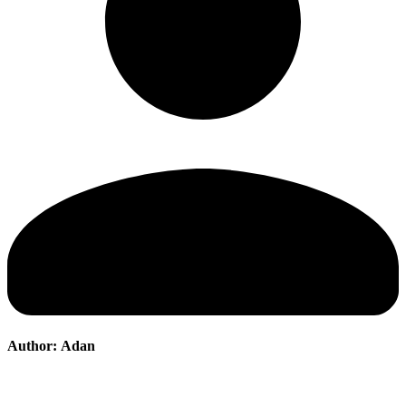
Author:
Adan
Post