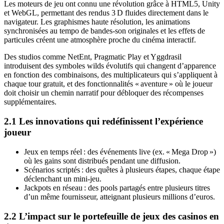
Les moteurs de jeu ont connu une révolution grâce à HTML5, Unity
et WebGL, permettant des rendus 3 D fluides directement dans le
navigateur. Les graphismes haute résolution, les animations
synchronisées au tempo de bandes‑son originales et les effets de
particules créent une atmosphère proche du cinéma interactif.
Des studios comme NetEnt, Pragmatic Play et Yggdrasil
introduisent des symboles wilds évolutifs qui changent d’apparence
en fonction des combinaisons, des multiplicateurs qui s’appliquent à
chaque tour gratuit, et des fonctionnalités « aventure » où le joueur
doit choisir un chemin narratif pour débloquer des récompenses
supplémentaires.
2.1 Les innovations qui redéfinissent l’expérience
joueur
Jeux en temps réel : des événements live (ex. « Mega Drop »)
où les gains sont distribués pendant une diffusion.
Scénarios scriptés : des quêtes à plusieurs étapes, chaque étape
déclenchant un mini‑jeu.
Jackpots en réseau : des pools partagés entre plusieurs titres
d’un même fournisseur, atteignant plusieurs millions d’euros.
2.2 L’impact sur le portefeuille de jeux des casinos en