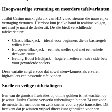
Hoogwaardige streaming en meerdere tafelvarianten
Justbit Casino maakt gebruik van HD‑video‑streams die nauwelijks
vertraging vertonen. Hierdoor kun je elke hand in realtime volgen,
net alsof je naast de dealer zit. De site biedt verschillende
tafelvarianten:
Classic Blackjack – ideaal voor beginners die de basisregels
willen leren.
European Blackjack – een iets sneller spel met een enkele
deck‑structuur.
Betting‑Boost Blackjack – hogere inzetten en extra side‑bets
voor gevorderde spelers.
Deze variatie zorgt ervoor dat zowel nieuwkomers als ervaren
high‑rollers een passende tafel vinden.
Snelle en veilige uitbetalingen
Een van de grootste frustraties bij online gokken is het wachten op
je winst. Justbit Casino verwerkt uitbetalingen binnen 24 uur voor
de meeste fiat‑methoden en zelfs sneller voor crypto‑transacties. Dit
betekent dat je winsten vrijwel direct kunt gebruiken voor een