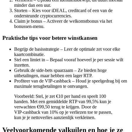
minder dan een uur.
Storten – Kies voor iDEAL, creditcard of een van de
ondersteunde cryptocurrencies.
Claim je bonus – Activeer de welkomstbonus via het
bonussen‑menu.
Praktische tips voor betere winstkansen
Begrijp de basisstrategie – Leer de optimale zet voor elke
kaartcombinatie.
Stel een limiet in – Bepaal vooraf hoeveel je per sessie wilt
inzetten.
Gebruik de side‑bets spaarzaam – Ze bieden hoge
uitbetalingen, maar hebben een lager RTP.
Profiteer van de VIP‑cashback – Houd je speelgedrag bij om
maximale terugbetalingen te ontvangen.
Voorbeeld: Stel, je zet €10 per hand en speelt 100
handen. Met een gemiddelde RTP van 99,5% kun je
verwachten €99,50 terug te krijgen. Door de
VIP‑cashback van 10% op je verliezen toe te passen,
kun je je nettoverlies aanzienlijk verkleinen.
Veelvoorkomende valkuilen en hoe je ze