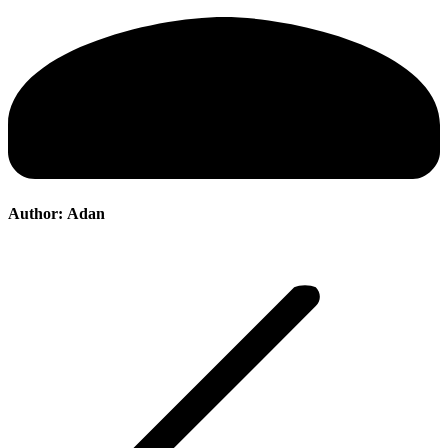
Author:
Adan
Post
navigation