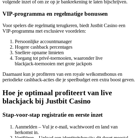
volgende inzet of om ze op je bankrekening te laten bijschrijven.
VIP‑programma en regelmatige bonussen
Voor spelers die regelmatig terugkeren, biedt Justbit Casino een
VIP‑programma met exclusieve voordelen:
Persoonlijke accountmanager
Hogere cashback percentages
Snellere opname limieten
Toegang tot privé‑toernooien, waaronder live
blackjack‑toernooien met grote jackpots
Daarnaast kun je profiteren van een royale welkomstbonus en
periodieke cashback‑acties die je speelbudget een extra boost geven.
Hoe je optimaal profiteert van live
blackjack bij Justbit Casino
Stap‑voor‑stap registratie en eerste inzet
Aanmelden – Vul je e‑mail, wachtwoord en land van
herkomst in.
Verifiëren – Upload een identiteitsbewijs; dit duurt meestal