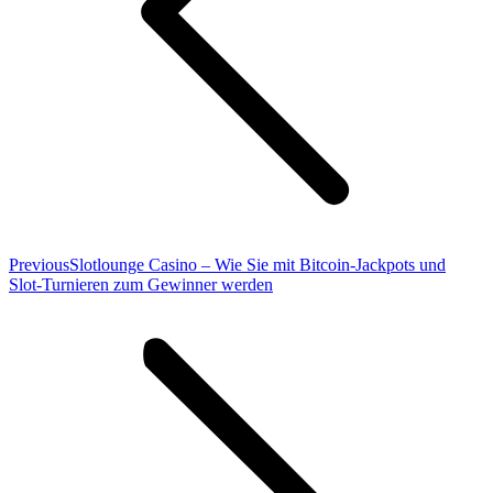
Previous
Previous
Slotlounge Casino – Wie Sie mit Bitcoin‑Jackpots und
post:
Slot‑Turnieren zum Gewinner werden