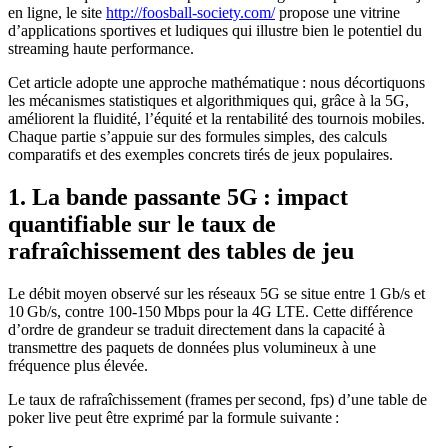
en ligne, le site
http://foosball-society.com/
propose une vitrine
d’applications sportives et ludiques qui illustre bien le potentiel du
streaming haute performance.
Cet article adopte une approche mathématique : nous décortiquons
les mécanismes statistiques et algorithmiques qui, grâce à la 5G,
améliorent la fluidité, l’équité et la rentabilité des tournois mobiles.
Chaque partie s’appuie sur des formules simples, des calculs
comparatifs et des exemples concrets tirés de jeux populaires.
1. La bande passante 5G : impact
quantifiable sur le taux de
rafraîchissement des tables de jeu
Le débit moyen observé sur les réseaux 5G se situe entre 1 Gb/s et
10 Gb/s, contre 100‑150 Mbps pour la 4G LTE. Cette différence
d’ordre de grandeur se traduit directement dans la capacité à
transmettre des paquets de données plus volumineux à une
fréquence plus élevée.
Le taux de rafraîchissement (frames per second, fps) d’une table de
poker live peut être exprimé par la formule suivante :