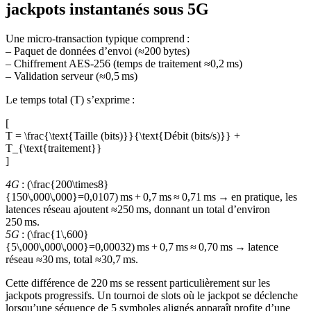
jackpots instantanés sous 5G
Une micro‑transaction typique comprend :
– Paquet de données d’envoi (≈200 bytes)
– Chiffrement AES‑256 (temps de traitement ≈0,2 ms)
– Validation serveur (≈0,5 ms)
Le temps total (T) s’exprime :
[
T = \frac{\text{Taille (bits)}}{\text{Débit (bits/s)}} +
T_{\text{traitement}}
]
4G
: (\frac{200\times8}
{150\,000\,000}=0,0107) ms + 0,7 ms ≈ 0,71 ms → en pratique, les
latences réseau ajoutent ≈250 ms, donnant un total d’environ
250 ms.
5G
: (\frac{1\,600}
{5\,000\,000\,000}=0,00032) ms + 0,7 ms ≈ 0,70 ms → latence
réseau ≈30 ms, total ≈30,7 ms.
Cette différence de 220 ms se ressent particulièrement sur les
jackpots progressifs. Un tournoi de slots où le jackpot se déclenche
lorsqu’une séquence de 5 symboles alignés apparaît profite d’une