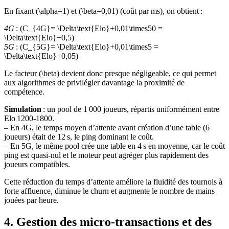
En fixant (\alpha=1) et (\beta=0,01) (coût par ms), on obtient :
4G
: (C_{4G}= \Delta\text{Elo}+0,01\times50 =
\Delta\text{Elo}+0,5)
5G
: (C_{5G}= \Delta\text{Elo}+0,01\times5 =
\Delta\text{Elo}+0,05)
Le facteur (\beta) devient donc presque négligeable, ce qui permet
aux algorithmes de privilégier davantage la proximité de
compétence.
Simulation
: un pool de 1 000 joueurs, répartis uniformément entre
Elo 1200‑1800.
– En 4G, le temps moyen d’attente avant création d’une table (6
joueurs) était de 12 s, le ping dominant le coût.
– En 5G, le même pool crée une table en 4 s en moyenne, car le coût
ping est quasi‑nul et le moteur peut agréger plus rapidement des
joueurs compatibles.
Cette réduction du temps d’attente améliore la fluidité des tournois à
forte affluence, diminue le churn et augmente le nombre de mains
jouées par heure.
4. Gestion des micro‑transactions et des