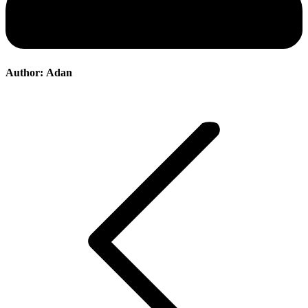
Author:
Adan
Post
navigation