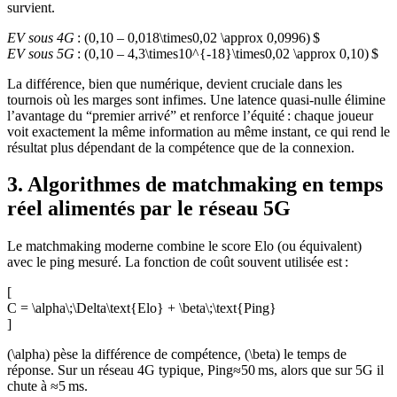
survient.
EV sous 4G
: (0,10 – 0,018\times0,02 \approx 0,0996) $
EV sous 5G
: (0,10 – 4,3\times10^{-18}\times0,02 \approx 0,10) $
La différence, bien que numérique, devient cruciale dans les
tournois où les marges sont infimes. Une latence quasi‑nulle élimine
l’avantage du “premier arrivé” et renforce l’équité : chaque joueur
voit exactement la même information au même instant, ce qui rend le
résultat plus dépendant de la compétence que de la connexion.
3. Algorithmes de matchmaking en temps
réel alimentés par le réseau 5G
Le matchmaking moderne combine le score Elo (ou équivalent)
avec le ping mesuré. La fonction de coût souvent utilisée est :
[
C = \alpha\;\Delta\text{Elo} + \beta\;\text{Ping}
]
(\alpha) pèse la différence de compétence, (\beta) le temps de
réponse. Sur un réseau 4G typique, Ping≈50 ms, alors que sur 5G il
chute à ≈5 ms.