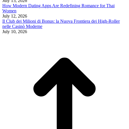
July 15, 2026
How Modern Dating Apps Are Redefining Romance for Thai
Women
July 12, 2026
Il Club dei Milioni di Bonus: la Nuova Frontiera dei High‑Roller
nelle Casinò Moderne
July 10, 2026
t
T