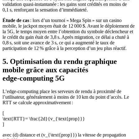
validation quasi‑instantanée : les gains sont crédités en moins de
0,1 s, renforçant la sensation d’immédiateté.
Étude de cas
: lors d’un tournoi « Mega Spin » sur un casino
mobile, le jackpot moyen était de 12 000 $. Avant le déploiement de
la 5G, le temps moyen entre l’obtention du symbole déclencheur et
le crédit du gain était de 3,8 s. Après migration, ce délai a chuté à
0,8 s, soit une avance de 3 s, ce qui a augmenté le taux de
participation de 12 % grâce à la perception d’un jeu plus réactif.
5. Optimisation du rendu graphique
mobile grâce aux capacités
edge‑computing 5G
L’edge‑computing place les serveurs de rendu à proximité de
l’utilisateur, généralement à moins de 10 km du point d’accès. Le
RTT se calcule approximativement :
[
\text{RTT}= \frac{2d}{v_{\text{prop}}}
]
avec (d) distance et (v_{\text{prop}}) la vitesse de propagation