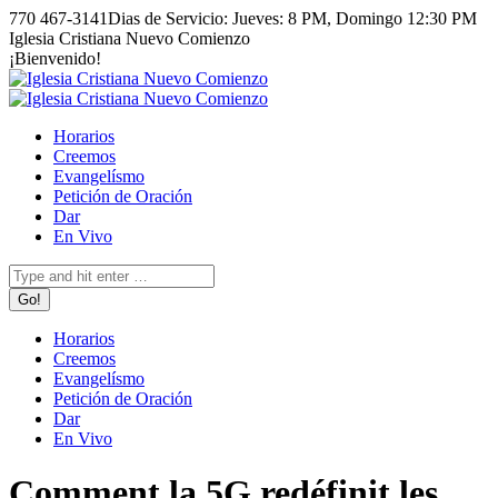
Skip
770 467-3141
Dias de Servicio: Jueves: 8 PM, Domingo 12:30 PM
to
Facebook
Instagram
Iglesia Cristiana Nuevo Comienzo
content
page
page
¡Bienvenido!
opens
opens
in
in
new
new
Horarios
window
window
Creemos
Evangelísmo
Petición de Oración
Dar
En Vivo
Search:
Horarios
Creemos
Evangelísmo
Petición de Oración
Dar
En Vivo
Comment la 5G redéfinit les