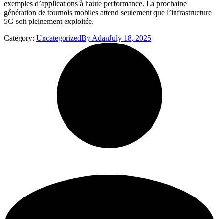
exemples d’applications à haute performance. La prochaine
génération de tournois mobiles attend seulement que l’infrastructure
5G soit pleinement exploitée.
Category:
Uncategorized
By
Adan
July 18, 2025