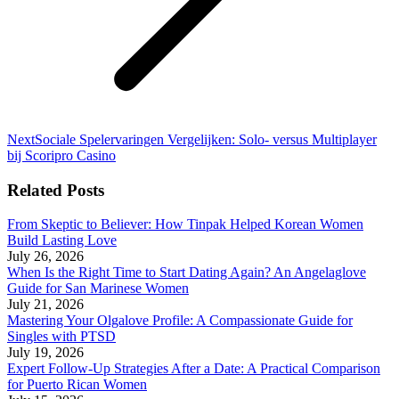
Next
Next
Sociale Spelervaringen Vergelijken: Solo‑ versus Multiplayer
post:
bij Scoripro Casino
Related Posts
From Skeptic to Believer: How Tinpak Helped Korean Women
Build Lasting Love
July 26, 2026
When Is the Right Time to Start Dating Again? An Angelaglove
Guide for San Marinese Women
July 21, 2026
Mastering Your Olgalove Profile: A Compassionate Guide for
Singles with PTSD
July 19, 2026
Expert Follow‑Up Strategies After a Date: A Practical Comparison
for Puerto Rican Women