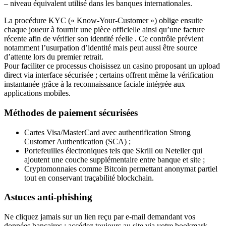
– niveau équivalent utilisé dans les banques internationales.
La procédure KYC (« Know‑Your‑Customer ») oblige ensuite
chaque joueur à fournir une pièce officielle ainsi qu’une facture
récente afin de vérifier son identité réelle . Ce contrôle prévient
notamment l’usurpation d’identité mais peut aussi être source
d’attente lors du premier retrait.
Pour faciliter ce processus choisissez un casino proposant un upload
direct via interface sécurisée ; certains offrent même la vérification
instantanée grâce à la reconnaissance faciale intégrée aux
applications mobiles.
Méthodes de paiement sécurisées
Cartes Visa/MasterCard avec authentification Strong
Customer Authentication (SCA) ;
Portefeuilles électroniques tels que Skrill ou Neteller qui
ajoutent une couche supplémentaire entre banque et site ;
Cryptomonnaies comme Bitcoin permettant anonymat partiel
tout en conservant traçabilité blockchain.
Astuces anti‑phishing
Ne cliquez jamais sur un lien reçu par e‑mail demandant vos
données bancaires ; accédez toujours au site via votre bookmark