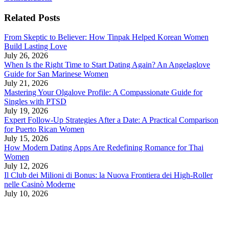
Related Posts
From Skeptic to Believer: How Tinpak Helped Korean Women
Build Lasting Love
July 26, 2026
When Is the Right Time to Start Dating Again? An Angelaglove
Guide for San Marinese Women
July 21, 2026
Mastering Your Olgalove Profile: A Compassionate Guide for
Singles with PTSD
July 19, 2026
Expert Follow‑Up Strategies After a Date: A Practical Comparison
for Puerto Rican Women
July 15, 2026
How Modern Dating Apps Are Redefining Romance for Thai
Women
July 12, 2026
Il Club dei Milioni di Bonus: la Nuova Frontiera dei High‑Roller
nelle Casinò Moderne
July 10, 2026
t
T