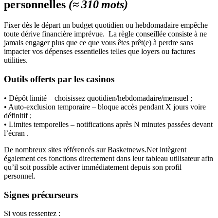
personnelles
(≈ 310 mots)
Fixer dès le départ un budget quotidien ou hebdomadaire empêche
toute dérive financière imprévue. La règle conseillée consiste à ne
jamais engager plus que ce que vous êtes prêt(e) à perdre sans
impacter vos dépenses essentielles telles que loyers ou factures
utilities.
Outils offerts par les casinos
• Dépôt limité – choisissez quotidien/hebdomadaire/mensuel ;
• Auto‑exclusion temporaire – bloque accès pendant X jours voire
définitif ;
• Limites temporelles – notifications après N minutes passées devant
l’écran .
De nombreux sites référencés sur Basketnews.Net intègrent
également ces fonctions directement dans leur tableau utilisateur afin
qu’il soit possible activer immédiatement depuis son profil
personnel.
Signes précurseurs
Si vous ressentez :