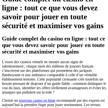
ligne : tout ce que vous devez
savoir pour jouer en toute
sécurité et maximiser vos gains
Guide complet du casino en ligne : tout ce
que vous devez savoir pour jouer en toute
sécurité et maximiser vos gains
L’essor des casinos virtuels ne montre aucun signe de
ralentissement ; chaque mois des millions de joueurs français
s’inscrivent sur des plateformes qui promettent des jackpots
flamboyants et une ambiance comparable à celle d’un véritable
établissement terrestre. Cette popularité croissante crée toutefois un
besoin pressant de disposer d’un guide fiable : comment distinguer le
vrai du faux, identifier les offres réellement avantageuses et éviter les
arnaques qui pullulent sur la toile ?
Choisir un
nouveau casino en ligne
recommandé par des experts est
aujourd’hui la première étape pour jouer sereinement. Les revues