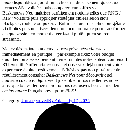
ligne
disponibles aujourd’hui : choisir judicieusement grâce aux
licences ANJ validées puis comparer leurs offres via
Basketnews.Net, maîtriser parfaitement notions telles que RNG /
RTP / volatilité puis appliquer stratégies ciblées selon slots,
blackjack, roulette ou poker… Enfin instaurer discipline budgétaire
via limites personnalisées demeure incontournable pour transformer
chaque session en moment divertissant plutôt qu’en source
stressante.
Mettez dès maintenant deux astuces présentées ci‑dessus
immédiatement‐en‐pratique — par exemple fixez votre budget
quotidien puis testez pendant trente minutes notre tableau comparatif
RTP/volatilité offert ci-dessous — et observez déjà comment votre
expérience évolue positivement.​ N’hésitez pas non plusà revenir
régulièrement consulter
Basketnews.Net
pour découvrir quel
nouveau casino en ligne
vient juste obtenir nos meilleures notes
ainsi que toutes dernières promotions exclusives liées au meilleur
casino online
français prévu pour
2026
.!
Category:
Uncategorized
By
Adan
July 17, 2025