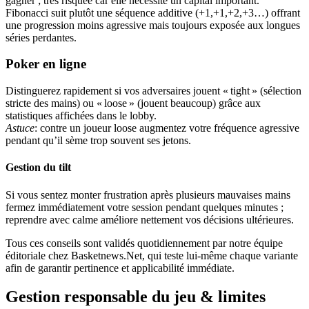
gagner ; très risquée car elle nécessite un capital important.
Fibonacci suit plutôt une séquence additive (+1,+1,+2,+3…) offrant
une progression moins agressive mais toujours exposée aux longues
séries perdantes.
Poker en ligne
Distinguerez rapidement si vos adversaires jouent « tight » (sélection
stricte des mains) ou « loose » (jouent beaucoup) grâce aux
statistiques affichées dans le lobby.
Astuce
: contre un joueur loose augmentez votre fréquence agressive
pendant qu’il sème trop souvent ses jetons.
Gestion du tilt
Si vous sentez monter frustration après plusieurs mauvaises mains
fermez immédiatement votre session pendant quelques minutes ;
reprendre avec calme améliore nettement vos décisions ultérieures.
Tous ces conseils sont validés quotidiennement par notre équipe
éditoriale chez Basketnews.Net, qui teste lui‑même chaque variante
afin de garantir pertinence et applicabilité immédiate.
Gestion responsable du jeu & limites