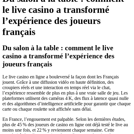
le live casino a transformé
l’expérience des joueurs
français
Du salon à la table : comment le live
casino a transformé l’expérience des
joueurs français
Le live casino en ligne a bouleversé la façon dont les Français
jouent. Grâce à une diffusion vidéo en haute définition, des
croupiers réels et une interaction en temps réel via le chat,
l’expérience ressemble de plus en plus à une vraie salle de jeu. Les
plateformes utilisent des caméras 4 K, des flux à latence quasi nulle
et des algorithmes d’intelligence artificielle pour garantir que chaque
carte ou chaque roulette soit affichée sans délai.
En France, l’engouement est palpable. Selon les dernières études,
plus de 45 % des joueurs de casino en ligne ont déjà testé le live au
moins une fois, et 22 % y reviennent chaque semaine. Cette