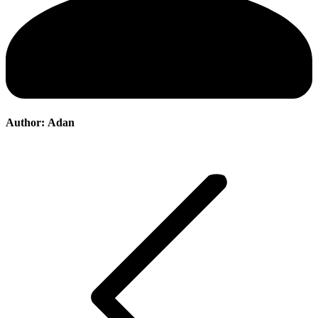
Author:
Adan
Post
navigation