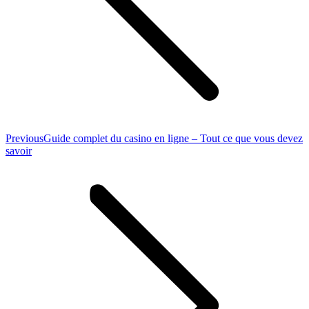
Previous
Previous
Guide complet du casino en ligne – Tout ce que vous devez
post:
savoir