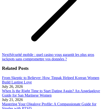
Next
Next
Sécurité mobile : quel casino vous garantit les plus gros
post:
jackpots sans compromettre vos données ?
Related Posts
From Skeptic to Believer: How Tinpak Helped Korean Women
Build Lasting Love
July 26, 2026
When Is the Right Time to Start Dating Again? An Angelaglove
Guide for San Marinese Women
July 21, 2026
Mastering Your Olgalove Profile: A Compassionate Guide for
Singles with PTSD