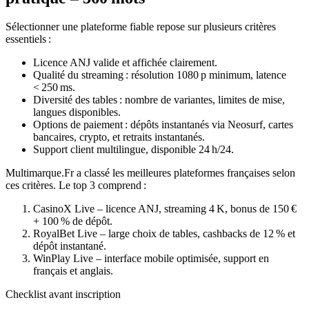
Sélectionner une plateforme fiable repose sur plusieurs critères
essentiels :
Licence ANJ valide et affichée clairement.
Qualité du streaming : résolution 1080 p minimum, latence
< 250 ms.
Diversité des tables : nombre de variantes, limites de mise,
langues disponibles.
Options de paiement : dépôts instantanés via Neosurf, cartes
bancaires, crypto, et retraits instantanés.
Support client multilingue, disponible 24 h/24.
Multimarque.Fr a classé les meilleures plateformes françaises selon
ces critères. Le top 3 comprend :
CasinoX Live – licence ANJ, streaming 4 K, bonus de 150 €
+ 100 % de dépôt.
RoyalBet Live – large choix de tables, cashbacks de 12 % et
dépôt instantané.
WinPlay Live – interface mobile optimisée, support en
français et anglais.
Checklist avant inscription