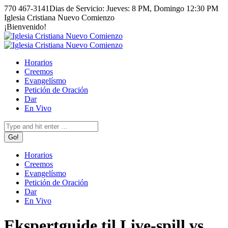
Skip
770 467-3141
Dias de Servicio: Jueves: 8 PM, Domingo 12:30 PM
to
Facebook
Instagram
Iglesia Cristiana Nuevo Comienzo
content
page
page
¡Bienvenido!
opens
opens
in
in
new
new
Horarios
window
window
Creemos
Evangelísmo
Petición de Oración
Dar
En Vivo
Search:
Horarios
Creemos
Evangelísmo
Petición de Oración
Dar
En Vivo
Ekspertguide til Live‑spill vs