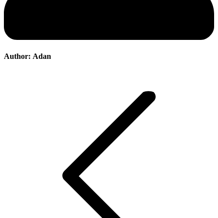
Author:
Adan
Post
navigation