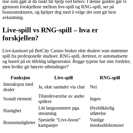
noe som gjør at du raskt får hjelp ved behov. I denne guiden går vi
gjennom forskjellene mellom live‑spill og RNG‑spill, ser på
bonusstrukturen, og hjelper deg med å velge det som gir best
avkastning.
Live‑spill vs RNG‑spill – hva er
forskjellen?
Live‑kasinoet på BetCity Casino bruker ekte dealere som strømmer
spill fra profesjonelle studioer. RNG‑spill, derimot, er automatiserte
og basert på en tilfeldig tallgenerator. Begge typene har sine fordeler,
men hvilke gir høyere utbetalinger?
Funksjon
Live‑spill
RNG‑spill
Interaksjon med
Ja, ekte samtaler via chat
Nei
dealer
Tilstedeværelse av andre
Sosialt element
Ingen
spillere
Litt langsommere pga.
Øyeblikkelig
Hastighet
streaming
utførelse
Spesielle “Live‑boost”
Vanlige
Bonusmuligheter
kampanjer
innskuddsbonuser