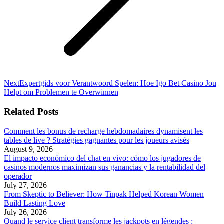
Next
Next
Expertgids voor Verantwoord Spelen: Hoe Igo Bet Casino Jou
post:
Helpt om Problemen te Overwinnen
Related Posts
Comment les bonus de recharge hebdomadaires dynamisent les
tables de live ? Stratégies gagnantes pour les joueurs avisés
August 9, 2026
El impacto económico del chat en vivo: cómo los jugadores de
casinos modernos maximizan sus ganancias y la rentabilidad del
operador
July 27, 2026
From Skeptic to Believer: How Tinpak Helped Korean Women
Build Lasting Love
July 26, 2026
Quand le service client transforme les jackpots en légendes :