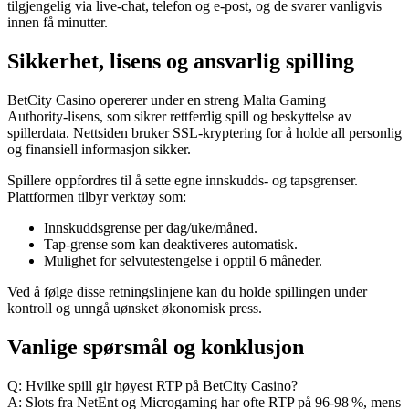
tilgjengelig via live‑chat, telefon og e‑post, og de svarer vanligvis
innen få minutter.
Sikkerhet, lisens og ansvarlig spilling
BetCity Casino opererer under en streng Malta Gaming
Authority‑lisens, som sikrer rettferdig spill og beskyttelse av
spillerdata. Nettsiden bruker SSL‑kryptering for å holde all personlig
og finansiell informasjon sikker.
Spillere oppfordres til å sette egne innskudds- og tapsgrenser.
Plattformen tilbyr verktøy som:
Innskuddsgrense per dag/uke/måned.
Tap‑grense som kan deaktiveres automatisk.
Mulighet for selvutestengelse i opptil 6 måneder.
Ved å følge disse retningslinjene kan du holde spillingen under
kontroll og unngå uønsket økonomisk press.
Vanlige spørsmål og konklusjon
Q: Hvilke spill gir høyest RTP på BetCity Casino?
A: Slots fra NetEnt og Microgaming har ofte RTP på 96‑98 %, mens