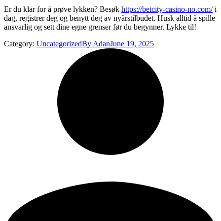
Er du klar for å prøve lykken? Besøk
https://betcity-casino-no.com/
i
dag, registrer deg og benytt deg av nyårstilbudet. Husk alltid å spille
ansvarlig og sett dine egne grenser før du begynner. Lykke til!
Category:
Uncategorized
By
Adan
June 19, 2025