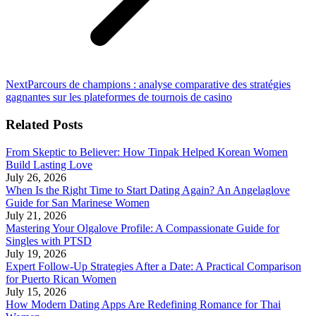
Next
Next
Parcours de champions : analyse comparative des stratégies
post:
gagnantes sur les plateformes de tournois de casino
Related Posts
From Skeptic to Believer: How Tinpak Helped Korean Women
Build Lasting Love
July 26, 2026
When Is the Right Time to Start Dating Again? An Angelaglove
Guide for San Marinese Women
July 21, 2026
Mastering Your Olgalove Profile: A Compassionate Guide for
Singles with PTSD
July 19, 2026
Expert Follow‑Up Strategies After a Date: A Practical Comparison
for Puerto Rican Women
July 15, 2026
How Modern Dating Apps Are Redefining Romance for Thai