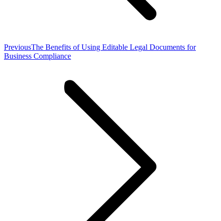
Previous
Previous
The Benefits of Using Editable Legal Documents for
post:
Business Compliance