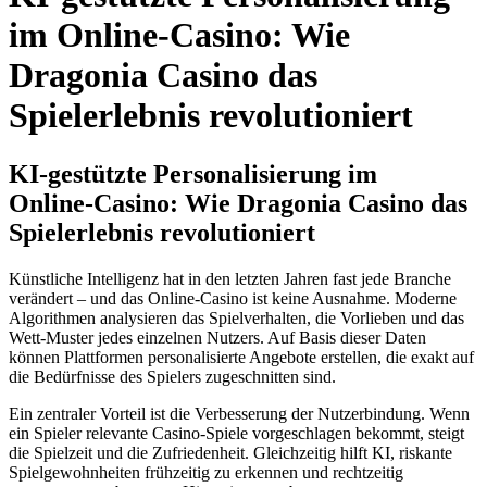
im Online‑Casino: Wie
Dragonia Casino das
Spielerlebnis revolutioniert
KI‑gestützte Personalisierung im
Online‑Casino: Wie Dragonia Casino das
Spielerlebnis revolutioniert
Künstliche Intelligenz hat in den letzten Jahren fast jede Branche
verändert – und das Online‑Casino ist keine Ausnahme. Moderne
Algorithmen analysieren das Spielverhalten, die Vorlieben und das
Wett‑Muster jedes einzelnen Nutzers. Auf Basis dieser Daten
können Plattformen personalisierte Angebote erstellen, die exakt auf
die Bedürfnisse des Spielers zugeschnitten sind.
Ein zentraler Vorteil ist die Verbesserung der Nutzerbindung. Wenn
ein Spieler relevante Casino‑Spiele vorgeschlagen bekommt, steigt
die Spielzeit und die Zufriedenheit. Gleichzeitig hilft KI, riskante
Spielgewohnheiten frühzeitig zu erkennen und rechtzeitig