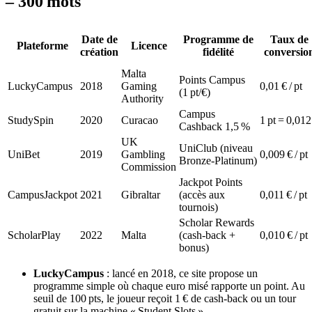
– 300 mots
Date de
Programme de
Taux de
Plateforme
Licence
création
fidélité
conversio
Malta
Points Campus
LuckyCampus
2018
Gaming
0,01 € / pt
(1 pt/€)
Authority
Campus
StudySpin
2020
Curacao
1 pt = 0,012
Cashback 1,5 %
UK
UniClub (niveau
UniBet
2019
Gambling
0,009 € / pt
Bronze‑Platinum)
Commission
Jackpot Points
CampusJackpot
2021
Gibraltar
(accès aux
0,011 € / pt
tournois)
Scholar Rewards
ScholarPlay
2022
Malta
(cash‑back +
0,010 € / pt
bonus)
LuckyCampus
: lancé en 2018, ce site propose un
programme simple où chaque euro misé rapporte un point. Au
seuil de 100 pts, le joueur reçoit 1 € de cash‑back ou un tour
gratuit sur la machine « Student Slots ».