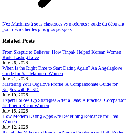
Next
Next
Machines à sous classiques vs modernes : guide du débutant
post:
pour décrocher les plus gros jackpots
Related Posts
From Skeptic to Believer: How Tinpak Helped Korean Women
Build Lasting Love
July 26, 2026
When Is the Right Time to Start Dating Again? An Angelaglove
Guide for San Marinese Women
July 21, 2026
Mastering Your Olgalove Profile: A Compassionate Guide for
Singles with PTSD
July 19, 2026
Expert Follow‑Up Strategies After a Date: A Practical Comparison
for Puerto Rican Women
July 15, 2026
How Modern Dating Apps Are Redefining Romance for Thai
Women
July 12, 2026
Il Club dei Milioni di Bonus: la Nuova Frontiera dei High‑Roller