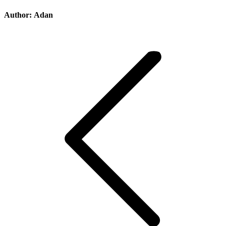
Author:
Adan
Post
navigation