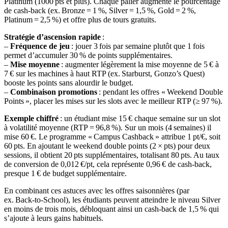
Platinum (1000 pts et plus). Chaque palier augmente le pourcentage
de cash‑back (ex. Bronze = 1 %, Silver = 1,5 %, Gold = 2 %,
Platinum = 2,5 %) et offre plus de tours gratuits.
Stratégie d’ascension rapide
:
–
Fréquence de jeu
: jouer 3 fois par semaine plutôt que 1 fois
permet d’accumuler 30 % de points supplémentaires.
–
Mise moyenne
: augmenter légèrement la mise moyenne de 5 € à
7 € sur les machines à haut RTP (ex. Starburst, Gonzo’s Quest)
booste les points sans alourdir le budget.
–
Combinaison promotions
: pendant les offres « Weekend Double
Points », placer les mises sur les slots avec le meilleur RTP (≥ 97 %).
Exemple chiffré
: un étudiant mise 15 € chaque semaine sur un slot
à volatilité moyenne (RTP = 96,8 %). Sur un mois (4 semaines) il
mise 60 €. Le programme « Campus Cashback » attribue 1 pt/€, soit
60 pts. En ajoutant le weekend double points (2 × pts) pour deux
sessions, il obtient 20 pts supplémentaires, totalisant 80 pts. Au taux
de conversion de 0,012 €/pt, cela représente 0,96 € de cash‑back,
presque 1 € de budget supplémentaire.
En combinant ces astuces avec les offres saisonnières (par
ex. Back‑to‑School), les étudiants peuvent atteindre le niveau Silver
en moins de trois mois, débloquant ainsi un cash‑back de 1,5 % qui
s’ajoute à leurs gains habituels.