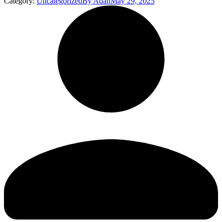
Category:
Uncategorized
By
Adan
May 29, 2025