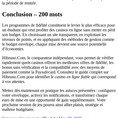
la période de rentrée.
Conclusion – 200 mots
Les programmes de fidélité constituent le levier le plus efficace pour
un étudiant qui veut profiter des casinos en ligne sans mettre en péril
son budget. En choisissant un site transparent, en exploitant les
niveaux de points, et en appliquant des méthodes de gestion comme
le budget envelope, chaque mise devient une source potentielle
d’économies.
Hibruno.Com, le comparateur indépendant, vous permet de vérifier
rapidement quels casinos offrent les meilleures offres de fidélité, les
bonus sans vérification et la compatibilité avec des moyens de
paiement comme la Paysafecard. Consultez le guide complet sur
Hibruno.Com pour identifier le
casino en ligne fiable
qui correspond
à vos attentes.
Mettez dès maintenant en pratique les astuces présentées : configurez
votre enveloppe, activez les notifications, et transformez chaque
euro de mise en une opportunité de gain supplémentaire. Votre
prochaine session de jeu pourra ainsi allier plaisir, stratégie et
maîtrise budgétaire.