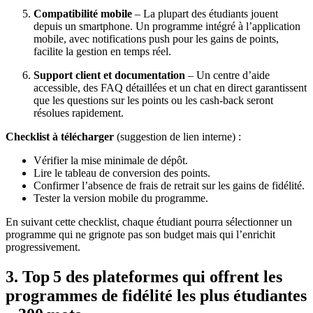
Compatibilité mobile
– La plupart des étudiants jouent
depuis un smartphone. Un programme intégré à l’application
mobile, avec notifications push pour les gains de points,
facilite la gestion en temps réel.
Support client et documentation
– Un centre d’aide
accessible, des FAQ détaillées et un chat en direct garantissent
que les questions sur les points ou les cash‑back seront
résolues rapidement.
Checklist à télécharger
(suggestion de lien interne) :
Vérifier la mise minimale de dépôt.
Lire le tableau de conversion des points.
Confirmer l’absence de frais de retrait sur les gains de fidélité.
Tester la version mobile du programme.
En suivant cette checklist, chaque étudiant pourra sélectionner un
programme qui ne grignote pas son budget mais qui l’enrichit
progressivement.
3. Top 5 des plateformes qui offrent les
programmes de fidélité les plus étudiantes