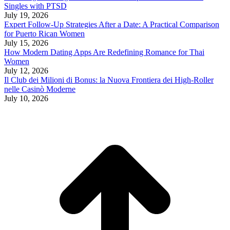
Singles with PTSD
July 19, 2026
Expert Follow‑Up Strategies After a Date: A Practical Comparison
for Puerto Rican Women
July 15, 2026
How Modern Dating Apps Are Redefining Romance for Thai
Women
July 12, 2026
Il Club dei Milioni di Bonus: la Nuova Frontiera dei High‑Roller
nelle Casinò Moderne
July 10, 2026
t
T