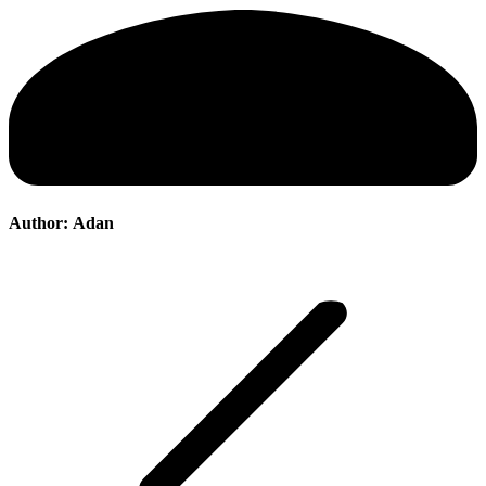
Author:
Adan
Post
navigation