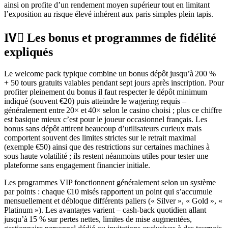
ainsi on profite d’un rendement moyen supérieur tout en limitant
l’exposition au risque élevé inhérent aux paris simples plein tapis.
IV️⃣ Les bonus et programmes de fidélité
expliqués
Le welcome pack typique combine un bonus dépôt jusqu’à 200 %
+ 50 tours gratuits valables pendant sept jours après inscription. Pour
profiter pleinement du bonus il faut respecter le dépôt minimum
indiqué (souvent €20) puis atteindre le wagering requis –
généralement entre 20× et 40× selon le casino choisi ; plus ce chiffre
est basique mieux c’est pour le joueur occasionnel français. Les
bonus sans dépôt attirent beaucoup d’utilisateurs curieux mais
comportent souvent des limites strictes sur le retrait maximal
(exemple €50) ainsi que des restrictions sur certaines machines à
sous haute volatilité ; ils restent néanmoins utiles pour tester une
plateforme sans engagement financier initiale.
Les programmes VIP fonctionnent généralement selon un système
par points : chaque €10 misés rapportent un point qui s’accumule
mensuellement et débloque différents paliers (« Silver », « Gold », «
Platinum »). Les avantages varient – cash‑back quotidien allant
jusqu’à 15 % sur pertes nettes, limites de mise augmentées,