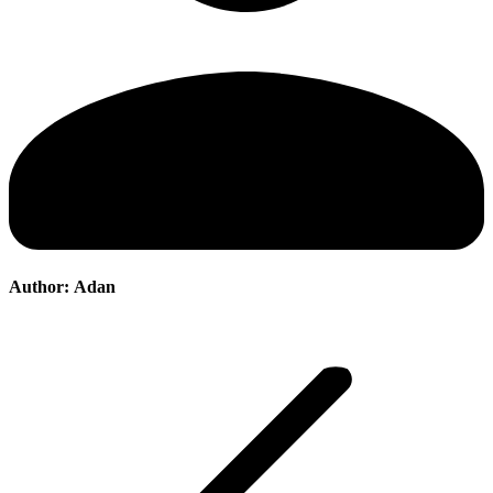
Author:
Adan
Post
navigation