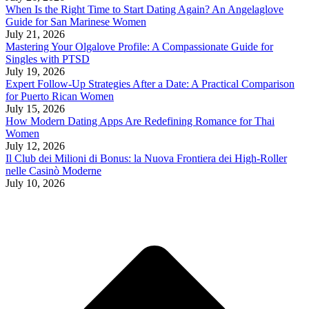
When Is the Right Time to Start Dating Again? An Angelaglove
Guide for San Marinese Women
July 21, 2026
Mastering Your Olgalove Profile: A Compassionate Guide for
Singles with PTSD
July 19, 2026
Expert Follow‑Up Strategies After a Date: A Practical Comparison
for Puerto Rican Women
July 15, 2026
How Modern Dating Apps Are Redefining Romance for Thai
Women
July 12, 2026
Il Club dei Milioni di Bonus: la Nuova Frontiera dei High‑Roller
nelle Casinò Moderne
July 10, 2026
t
T