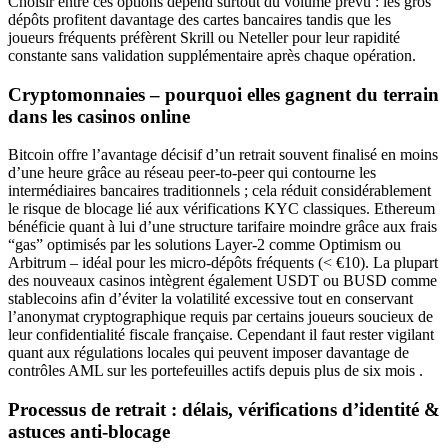
Choisir entre ces options dépend surtout du volume prévu : les gros
dépôts profitent davantage des cartes bancaires tandis que les
joueurs fréquents préfèrent Skrill ou Neteller pour leur rapidité
constante sans validation supplémentaire après chaque opération.
Cryptomonnaies – pourquoi elles gagnent du terrain
dans les casinos online
Bitcoin offre l’avantage décisif d’un retrait souvent finalisé en moins
d’une heure grâce au réseau peer‑to‑peer qui contourne les
intermédiaires bancaires traditionnels ; cela réduit considérablement
le risque de blocage lié aux vérifications KYC classiques. Ethereum
bénéficie quant à lui d’une structure tarifaire moindre grâce aux frais
“gas” optimisés par les solutions Layer‑2 comme Optimism ou
Arbitrum – idéal pour les micro‑dépôts fréquents (< €10). La plupart
des nouveaux casinos intègrent également USDT ou BUSD comme
stablecoins afin d’éviter la volatilité excessive tout en conservant
l’anonymat cryptographique requis par certains joueurs soucieux de
leur confidentialité fiscale française. Cependant il faut rester vigilant
quant aux régulations locales qui peuvent imposer davantage de
contrôles AML sur les portefeuilles actifs depuis plus de six mois .
Processus de retrait : délais, vérifications d’identité &
astuces anti‑blocage