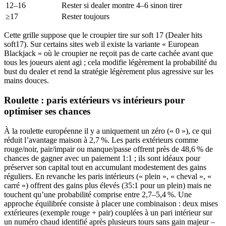
12–16
Rester si dealer montre 4–6 sinon tirer
≥17
Rester toujours
Cette grille suppose que le croupier tire sur soft 17 (Dealer hits
soft17). Sur certains sites web il existe la variante « European
Blackjack » où le croupier ne reçoit pas de carte cachée avant que
tous les joueurs aient agi ; cela modifie légèrement la probabilité du
bust du dealer et rend la stratégie légèrement plus agressive sur les
mains douces.
Roulette : paris extérieurs vs intérieurs pour
optimiser ses chances
À la roulette européenne il y a uniquement un zéro (« 0 »), ce qui
réduit l’avantage maison à 2,7 %. Les paris extérieurs comme
rouge/noir, pair/impair ou manque/passe offrent près de 48,6 % de
chances de gagner avec un paiement 1:1 ; ils sont idéaux pour
préserver son capital tout en accumulant modestement des gains
réguliers. En revanche les paris intérieurs (« plein », « cheval », «
carré ») offrent des gains plus élevés (35:1 pour un plein) mais ne
touchent qu’une probabilité comprise entre 2,7–5,4 %. Une
approche équilibrée consiste à placer une combinaison : deux mises
extérieures (exemple rouge + pair) couplées à un pari intérieur sur
un numéro chaud identifié après plusieurs tours sans gain majeur –