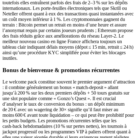
toutefois elles entraînent parfois des frais de 2–3 % sur les dépôts
internationaux. Les porte‑feuilles électroniques tels que Skrill ou
Neteller offrent quant à eux des transactions quasi instantanées avec
un coût moyen inférieur à 1 %. Les cryptomonnaies gagnent du
terrain : Bitcoin permet un retrait en moins d’une heure et assure
l’anonymat requis par certains joueurs prudents ; Ethereum propose
des frais réduits grâce aux améliorations du réseau Layer‑2. Le
meilleur nouveau casino en ligne France affichera toujours un
tableau clair indiquant délais moyens (dépot ≤ 15 min, retrait ≤ 24 h)
ainsi qu’une procédure KYC simplifiée pour éviter les blocages
inutiles.
Bonus de bienvenue & promotions récurrentes
Le welcome pack constitue souvent le premier argument d’attraction
: il combine généralement un bonus « match‑deposit » allant
jusqu’à 200 % sur les deux premiers dépôts + 50 tours gratuits sur
une slot populaire comme « Gonzo’s Quest ». Il est crucial
d’analyser le taux de conversion du bonus : un dépôt minimum
de 20 € avec un wagering de 30× signifie qu’il faut miser au
moins 600 € avant toute liquidation – ce qui peut être prohibitif pour
les petits budgets. Les promotions récurrentes telles que les
cash‑back hebdomadaires (10 % sur pertes nettes), les tournois à
jackpot progressif ou les programmes VIP à paliers offrent quant à
elles une valeur ajoutée durable si leurs exigences restent réalistes