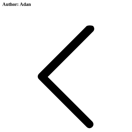
Author:
Adan
Post
navigation