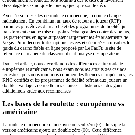
davantage le casino que le joueur, quel que soit le décor.
Avec l’essor des sites de roulette européenne, la donne change
radicalement. En combinant un taux de retour au joueur (RTP)
parmi les plus élevés du marché et des programmes de fidélité qui
transforment chaque mise en points échangeables contre des bonus,
les plateformes en ligne surpassent largement les établissements de
Vegas. Pour découvrir des options testées et sécurisées, consultez le
guide du casino fiable en ligne proposé par Le Far.Fr, le site de
référence en matière de classement et d’analyse des opérateurs.
Dans cet article, nous décortiquons les différences entre roulette
européenne et américaine, nous examinons les attraits des casinos
terrestres, puis nous montrons comment les licences européennes, les
RNG certifiés et les programmes de fidélité offrent aux joueurs un
double avantage : de meilleures chances statistiques et des gains
additionnels grâce aux récompenses.
Les bases de la roulette : européenne vs
américaine
La roulette européenne se joue avec un seul zéro (0), alors que la
version américaine ajoute un double zéro (00). Cette différence