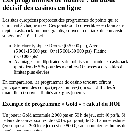
décisif des casinos en ligne
Les sites européens proposent des programmes de points qui se
cumulent à chaque mise. Ces points sont convertibles en bonus de
dépôt, cash‑back ou tours gratuits, souvent à un taux de conversion
supérieur à 1 € = 1 point.
Structure typique : Bronze (0‑5 000 pts), Argent
(5 001‑15 000 pts), Or (15 001‑30 000 pts), Platine
(>30 000 pts).
Avantages : multiplicateurs de points sur la roulette, cash‑back
quotidien de 5 % pour les membres Or, accès à des tables à
limites plus élevées.
En comparaison, les programmes de casino terrestre offrent
principalement des comps (repas, nuitées) qui sont difficiles à
quantifier et souvent limités aux gros joueurs.
Exemple de programme « Gold » : calcul du ROI
Un joueur Gold accumule 2 000 pts en 50 h de jeu, soit 40 pts/h. Si
le taux de conversion est de 0,01 € par point, le ROI annuel estimé
(en supposant 200 h de jeu) est de 800 €, sans compter les bonus de
dépôt supplémentaires.