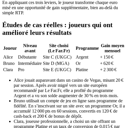
En appliquant ces trois leviers, le joueur transforme chaque euro
misé en une opportunité de gain supplémentaire, bien au‑delà du
simple RTP.
Études de cas réelles : joueurs qui ont
amélioré leurs résultats
Niveau
Site choisi
Gain moyen
Joueur
Programme
avant
(Le Far.Fr)
mensuel
Alice
Débutante
Site C (UKGC)
Argent
+ 150 €
Bruno
Intermédiaire
Site D (MGA)
Or
+ 620 €
Clara
Pro
Site E (UKGC)
Platine
+ 2 300 €
Alice jouait auparavant dans un casino de Vegas, misant 20 €
par session. Après avoir migré vers un site européen
recommandé par Le Far.Fr, elle a profité du programme
Argent et a vu son solde augmenter de 30 % en trois mois.
Bruno utilisait un compte de jeu en ligne sans programme de
fidélité. En s’inscrivant sur un site avec un programme Or, il a
accumulé 12 000 pts en 60 sessions, convertis en 120 € de
cash‑back et 200 € de bonus de dépôt.
Clara, joueuse professionnelle, a choisi un site offrant un
programme Platine et un taux de conversion de 0,015 € par