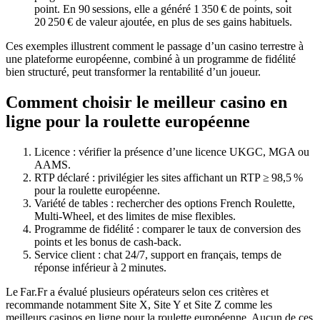
point. En 90 sessions, elle a généré 1 350 € de points, soit
20 250 € de valeur ajoutée, en plus de ses gains habituels.
Ces exemples illustrent comment le passage d’un casino terrestre à
une plateforme européenne, combiné à un programme de fidélité
bien structuré, peut transformer la rentabilité d’un joueur.
Comment choisir le meilleur casino en
ligne pour la roulette européenne
Licence : vérifier la présence d’une licence UKGC, MGA ou
AAMS.
RTP déclaré : privilégier les sites affichant un RTP ≥ 98,5 %
pour la roulette européenne.
Variété de tables : rechercher des options French Roulette,
Multi‑Wheel, et des limites de mise flexibles.
Programme de fidélité : comparer le taux de conversion des
points et les bonus de cash‑back.
Service client : chat 24/7, support en français, temps de
réponse inférieur à 2 minutes.
Le Far.Fr a évalué plusieurs opérateurs selon ces critères et
recommande notamment Site X, Site Y et Site Z comme les
meilleurs casinos en ligne pour la roulette européenne. Aucun de ces