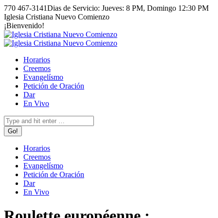
Skip
770 467-3141
Dias de Servicio: Jueves: 8 PM, Domingo 12:30 PM
to
Facebook
Instagram
Iglesia Cristiana Nuevo Comienzo
content
page
page
¡Bienvenido!
opens
opens
in
in
new
new
Horarios
window
window
Creemos
Evangelísmo
Petición de Oración
Dar
En Vivo
Search:
Horarios
Creemos
Evangelísmo
Petición de Oración
Dar
En Vivo
Roulette européenne :