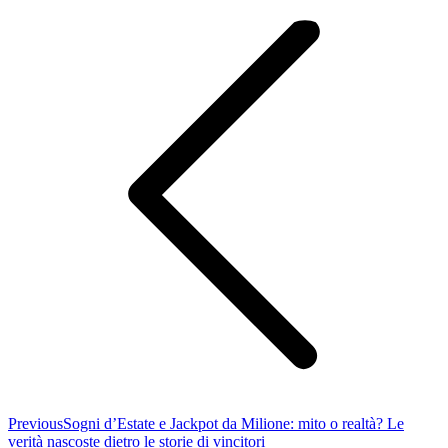
navigation
Previous
Previous
Sogni d’Estate e Jackpot da Milione: mito o realtà? Le
post:
verità nascoste dietro le storie di vincitori