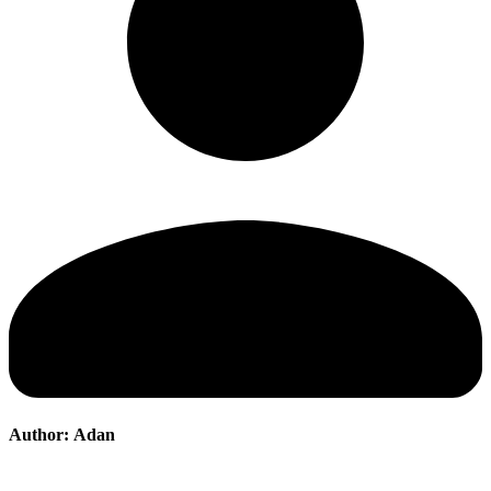
Author:
Adan
Post