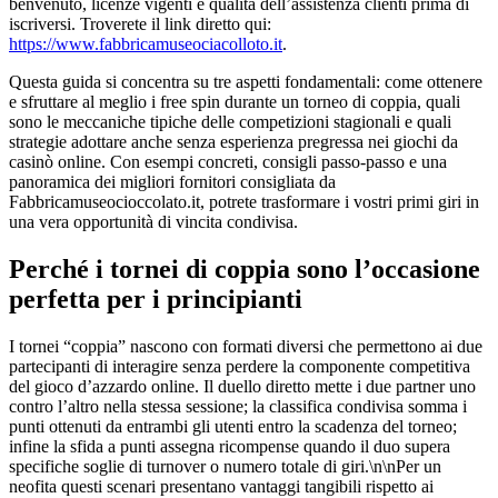
benvenuto, licenze vigenti e qualità dell’assistenza clienti prima di
iscriversi. Troverete il link diretto qui:
https://www.fabbricamuseociacolloto.it
.
Questa guida si concentra su tre aspetti fondamentali: come ottenere
e sfruttare al meglio i free spin durante un torneo di coppia, quali
sono le meccaniche tipiche delle competizioni stagionali e quali
strategie adottare anche senza esperienza pregressa nei giochi da
casinò online. Con esempi concreti, consigli passo‑passo e una
panoramica dei migliori fornitori consigliata da
Fabbricamuseocioccolato.it, potrete trasformare i vostri primi giri in
una vera opportunità di vincita condivisa.
Perché i tornei di coppia sono l’occasione
perfetta per i principianti
I tornei “coppia” nascono con formati diversi che permettono ai due
partecipanti di interagire senza perdere la componente competitiva
del gioco d’azzardo online. Il duello diretto mette i due partner uno
contro l’altro nella stessa sessione; la classifica condivisa somma i
punti ottenuti da entrambi gli utenti entro la scadenza del torneo;
infine la sfida a punti assegna ricompense quando il duo supera
specifiche soglie di turnover o numero totale di giri.\n\nPer un
neofita questi scenari presentano vantaggi tangibili rispetto ai