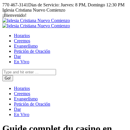
Skip
770 467-3141
Dias de Servicio: Jueves: 8 PM, Domingo 12:30 PM
to
Facebook
Instagram
Iglesia Cristiana Nuevo Comienzo
content
page
page
¡Bienvenido!
opens
opens
in
in
new
new
Horarios
window
window
Creemos
Evangelísmo
Petición de Oración
Dar
En Vivo
Search:
Horarios
Creemos
Evangelísmo
Petición de Oración
Dar
En Vivo
Guide complet du casino en