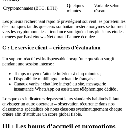
Quelques
Variable selon
Cryptomonnaies (BTC, ETH)
minutes
réseau
Les joueurs recherchant rapidité privilégient souvent les portefeuilles
électroniques tandis que ceux souhaitant rester anonymes se tournent
vers les cryptomonnaies – tendance soulignée dans plusieurs études
menées par Basketnews.Net durant l’année écoulée.
C : Le service client – critères d’évaluation
Un support réactif est indispensable lorsqu’une question surgit
pendant une session intense :
Temps moyen d’attente inférieur à cinq minutes ;
Disponibilité multilingue incluant le français ;
Canaux variés : chat live intégré au site, messagerie
instantanée WhatsApp ou assistance téléphonique dédiée .
Lorsque ces indicateurs dépassent leurs standards habituels il faut
envisager un autre opérateur – observation récurrente dans nos
classements spécialisés où nous classons systématiquement chaque
critère afin d’attribuer un score global fiable.
III : Les bonus d’accueil et promotions