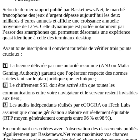
Selon le dernier rapport publié par Basketnews.Net, le marché
francophone des jeux d’argent dépasse aujourd’hui les deux
milliards d’euros annuels et affiche une croissance annuelle
moyenne de 12 %. Cette dynamique est portée notamment par
l’essor des smartphones qui permettent désormais une expérience
quasi identique à celle des terminaux desktop.
Avant toute inscription il convient toutefois de vérifier trois points
cruciaux :
1️⃣ La licence délivrée par une autorité reconnue (ANJ ou Malta
Gaming Authority) garantit que l’opérateur respecte des normes
strictes tant sur le plan juridique que technique ;
2️⃣ Le chiffrement SSL doit être activé afin que toutes les
communications entre votre navigateur et le serveur restent invisibles
aux tiers ;
3️⃣ Les audits indépendants réalisés par eCOGRA ou iTech Labs
assurent que chaque génération aléatoire est réellement équitable
(RTP moyen généralement compris entre 96 % et 98 %).
En combinant ces critères avec l’observation des classements publiés
régulièrement par Basketnews.Net vous maximisez vos chances
d’intégrer un environnement sécurisé où chaque mise repose sur une