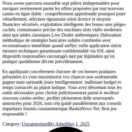
Nous avons parcouru ensemble sept piliers indispensables pour
naviguer sereinement parmi les offres proposées par tout nouveau
casino en ligne fiable : compréhension approfondie pourquoi jouer
virtuellement, sélection rigoureuse selon licence et moyens
financiers sécurisés, exploitation intelligente des bonus sans pièges
cachés, connaissance précise des machines slots vidéo modernes
ainsi que tables classiques Live Dealer authentiques; élaboration
méthodique de stratégies bancaires solides combinées avec
reconnaissance immédiate quand arrêter; enfin application stricte
mesures techniques garantissant confidentialité via SSL ainsi
dispositifs responsables encouragés tant par législation qu’en
pratique quotidienne décrite précédemment.
En appliquant concrètement chacune de ces bonnes pratiques
présentées ici vous maximiserez vos chances non seulementde
gagner mais surtoutde jouer intelligemment ­ maîtrisant budget et
temps consacrés au plaisir ludique.​ Vous avez désormais tous les
outils nécessaires pour choisir judicieusement parmi
le meilleur
nouveau casino online
, profiter pleinement delle nouveautés
annoncées pour 2026, tout cela guidé parallèlement aux conseils
impartiaux fournis constammentpar
BasketNews Net
. Bon jeu
responsable !
Category:
Uncategorized
By
Adan
May 1, 2025