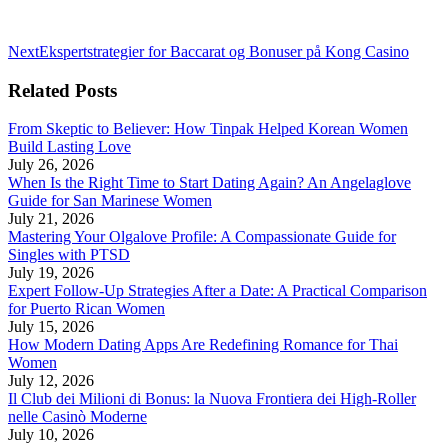
Next
Next
Ekspertstrategier for Baccarat og Bonuser på Kong Casino
post:
Related Posts
From Skeptic to Believer: How Tinpak Helped Korean Women
Build Lasting Love
July 26, 2026
When Is the Right Time to Start Dating Again? An Angelaglove
Guide for San Marinese Women
July 21, 2026
Mastering Your Olgalove Profile: A Compassionate Guide for
Singles with PTSD
July 19, 2026
Expert Follow‑Up Strategies After a Date: A Practical Comparison
for Puerto Rican Women
July 15, 2026
How Modern Dating Apps Are Redefining Romance for Thai
Women
July 12, 2026
Il Club dei Milioni di Bonus: la Nuova Frontiera dei High‑Roller
nelle Casinò Moderne
July 10, 2026