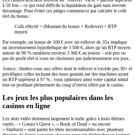
à 50 fois – ce qui rend difficile la liquidation du gain sans investir
davantage. Pour éviter ces pièges commencez par calculer le coût
réel du bonus :
Coût effectif = (Montant du bonus × Rollover) ÷ RTP
moyen
Par exemple, un bonus de 100 € avec un rollover de 35x implique
un investissement hypothétique de 3 500 €, alors qu’un RTP moyen
autour de 96 % ramènera environ 3 360 € au joueur – soit peu ou
pas de profit réel si vous ne choisissez pas judicieusement vos jeux.
Astuce : limitez-vous aux offres dont le rollover n’excède pas 30× et
privilégiez celles incluant des tours gratuits sur des machines ayant
un RTP supérieur à 97 % ; vous optimisez ainsi votre capital initial
tout en profitant pleinement du coup d’envoi offert par le casino.
Les jeux les plus populaires dans les
casinos en ligne
Les slots vidéo dominent largement le trafic grâce à leurs thèmes
variés – « Gonzo’s Quest », « Book of Dead » ou encore
« Starburst » sont parmi les titres incontournables avec plusieurs
dizaines de lignes payantes chacune pouvant déclencher un jackpot