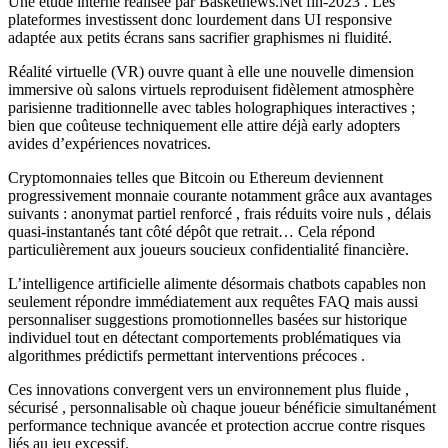
Une étude interne réalisée par Basketnews.Net fin‑2023 . Les
plateformes investissent donc lourdement dans UI responsive
adaptée aux petits écrans sans sacrifier graphismes ni fluidité.
Réalité virtuelle (VR) ouvre quant à elle une nouvelle dimension
immersive où salons virtuels reproduisent fidèlement atmosphère
parisienne traditionnelle avec tables holographiques interactives ;
bien que coûteuse techniquement elle attire déjà early adopters
avides d’expériences novatrices.
Cryptomonnaies telles que Bitcoin ou Ethereum deviennent
progressivement monnaie courante notamment grâce aux avantages
suivants : anonymat partiel renforcé , frais réduits voire nuls , délais
quasi‑instantanés tant côté dépôt que retrait… Cela répond
particulièrement aux joueurs soucieux confidentialité financière.
L’intelligence artificielle alimente désormais chatbots capables non
seulement répondre immédiatement aux requêtes FAQ mais aussi
personnaliser suggestions promotionnelles basées sur historique
individuel tout en détectant comportements problématiques via
algorithmes prédictifs permettant interventions précoces .
Ces innovations convergent vers un environnement plus fluide ,
sécurisé , personnalisable où chaque joueur bénéficie simultanément
performance technique avancée et protection accrue contre risques
liés au jeu excessif.