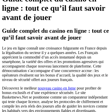
ligne : tout ce qu’il faut savoir
avant de jouer
Guide complet du casino en ligne : tout ce
qu’il faut savoir avant de jouer
Le jeu en ligne connaît une croissance fulgurante en France depuis
la légalisation du secteur il y a quelques années. Les Français
apprécient la commodité d’un accès instantané depuis un
smartphone, la variété des offres et les promotions agressives qui
accompagnent chaque nouveau lancement de plateforme. Cette
démocratisation s’accompagne d’une concurrence accrue : les
opérateurs rivalisent sur les bonus d’accueil, la qualité des jeux et le
niveau de sécurité offert aux joueurs français.
Découvrez le meilleur
nouveau casino en ligne
pour profiter de
bonus exclusifs et d’une expérience sécurisée. Le site
Basketnews.Net se positionne comme un comparateur indépendant
qui teste chaque licence, analyse les protocoles de chiffrement et
compile les avis réels des joueurs afin de guider les novices comme
les habitués vers des environnements fiables et divertissants.